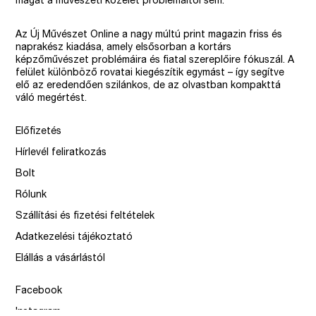
magát a művészeti közélet problémáitól sem.
Az Új Művészet Online a nagy múltú print magazin friss és
naprakész kiadása, amely elsősorban a kortárs
képzőművészet problémáira és fiatal szereplőire fókuszál. A
felület különböző rovatai kiegészítik egymást – így segítve
elő az eredendően szilánkos, de az olvastban kompakttá
váló megértést.
Előfizetés
Hírlevél feliratkozás
Bolt
Rólunk
Szállítási és fizetési feltételek
Adatkezelési tájékoztató
Elállás a vásárlástól
Facebook
Instagram