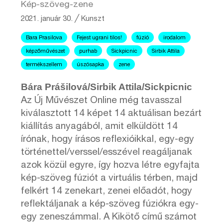
Kép-szöveg-zene
2021. január 30.
╱
Kunszt
Bara Prasilova
Fejest ugrani tilos!
fúzió
irodalom
képzőművészet
purhab
Sickpicnic
Sirbik Attila
termékszellem
úszósapka
zene
Bára Prášilová/Sirbik Attila/Sickpicnic
Az Új Művészet Online még tavasszal
kiválasztott 14 képet 14 aktuálisan bezárt
kiállítás anyagából, amit elküldött 14
írónak, hogy írásos reflexióikkal, egy-egy
történettel/verssel/esszével reagáljanak
azok közül egyre, így hozva létre egyfajta
kép-szöveg fúziót a virtuális térben, majd
felkért 14 zenekart, zenei előadót, hogy
reflektáljanak a kép-szöveg fúziókra egy-
egy zeneszámmal. A Kikötő című számot