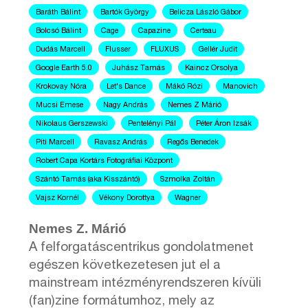
Baráth Bálint
Bartók György
Belicza László Gábor
Bolcsó Bálint
Cage
Capazine
Certeau
Dudás Marcell
Flusser
FLUXUS
Gellér Judit
Google Earth 5.0
Juhász Tamás
Kaincz Orsolya
Krokovay Nóra
Let's Dance
Mákó Rózi
Manovich
Mucsi Emese
Nagy András
Nemes Z Márió
Nikolaus Gerszewski
Pentelényi Pál
Péter Áron Izsák
Piti Marcell
Ravasz András
Regős Benedek
Robert Capa Kortárs Fotográfiai Központ
Szántó Tamás (aka Kisszántó)
Szmolka Zoltán
Vajsz Kornél
Vékony Dorottya
Wagner
Nemes Z. Márió
A felforgatáscentrikus gondolatmenet
egészen következetesen jut el a
mainstream intézményrendszeren kívüli
(fan)zine formátumhoz, mely az