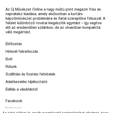
Az Új Művészet Online a nagy múltú print magazin friss és
naprakész kiadása, amely elsősorban a kortárs
képzőművészet problémáira és fiatal szereplőire fókuszál. A
felület különböző rovatai kiegészítik egymást – így segítve
elő az eredendően szilánkos, de az olvastban kompakttá
váló megértést.
Előfizetés
Hírlevél feliratkozás
Bolt
Rólunk
Szállítási és fizetési feltételek
Adatkezelési tájékoztató
Elállás a vásárlástól
Facebook
Instagram
Az oldal sütiket és egyéb nyomkövető technológiákat alkalmaz, hogy