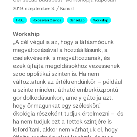
SenseLab budapesti workshopja kapcsán
2019. szeptember 3.
╱
Kunszt
FKSE
Kolozsvári Csenge
SenseLab
Workship
Workship
„A cél végül is az, hogy a látásmódunk
megváltozásával a hozzáállásunk, a
cselekvéseink is megváltozzanak, és
ezek újfajta megoldásokhoz vezessenek
szociopolitikai szinten is. Ha nem
változtatunk az értékrendünkön – például
a szinte mindent átható emberközpontú
gondolkodásunkon, amely gátolja azt,
hogy önmagunkat egy széleskörű
ökológia részeként tudjuk értelmezni –, és
ha nem tudjuk ezt a tettek szintjére is
lefordítani, akkor nem várhatjuk el, hogy