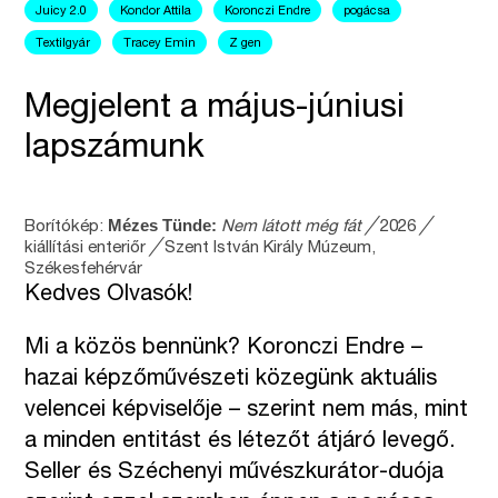
Juicy 2.0
Kondor Attila
Koronczi Endre
pogácsa
Textilgyár
Tracey Emin
Z gen
Megjelent a május-júniusi
lapszámunk
Mézes Tünde:
Borítókép:
Nem látott még fát ╱
2026
╱
kiállítási enteriőr
╱
Szent István Király Múzeum,
Székesfehérvár
Kedves Olvasók!
Mi a közös bennünk? Koronczi Endre –
hazai képzőművészeti közegünk aktuális
velencei képviselője – szerint nem más, mint
a minden entitást és létezőt átjáró levegő.
Seller és Széchenyi művészkurátor-duója