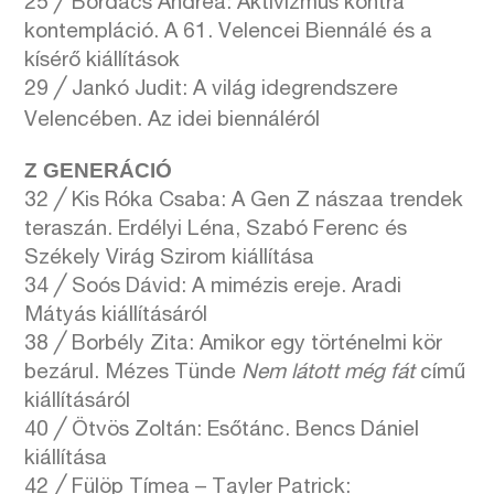
25 ╱ Bordács Andrea: Aktivizmus kontra
kontempláció. A 61. Velencei Biennálé és a
kísérő kiállítások
29 ╱ Jankó Judit: A világ idegrendszere
Velencében. Az idei biennáléról
Z GENERÁCIÓ
32 ╱ Kis Róka Csaba: A Gen Z nászaa trendek
teraszán. Erdélyi Léna, Szabó Ferenc és
Székely Virág Szirom kiállítása
34 ╱ Soós Dávid: A mimézis ereje. Aradi
Mátyás kiállításáról
38 ╱ Borbély Zita: Amikor egy történelmi kör
bezárul. Mézes Tünde
Nem látott még fát
című
kiállításáról
40 ╱ Ötvös Zoltán: Esőtánc. Bencs Dániel
kiállítása
42 ╱ Fülöp Tímea – Tayler Patrick: