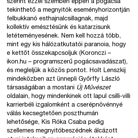
szerint ezzel szemben éppen a pogácsa
tekinthető a megnyitók eseményhorizontján
felbukkanó esthajnalcsillagnak, majd
kollektív emésztésünk és katarzisunk
letéteményesének. Nem kell hozzá több,
mint egy kis hálózatkutatói paranoia, hogy
e kettőt összekapcsoljuk (Koronczi –
ikon.hu – programszerű pogácsavadászat),
és megleljük a közös pontot. Holt Lenszkij
mindeközben azt ünnepli Győrffy László
társaságában a mostani
Új Művészet
oldalain, hogy mindenkinek ott lapul csilli-villi
karrierbéli izgalomként a cserépnövénnyé
válás kecsegtetően poszthumán
lehetősége, Kis Róka Csaba pedig
szellemes megnyitóbeszédnek álcázott