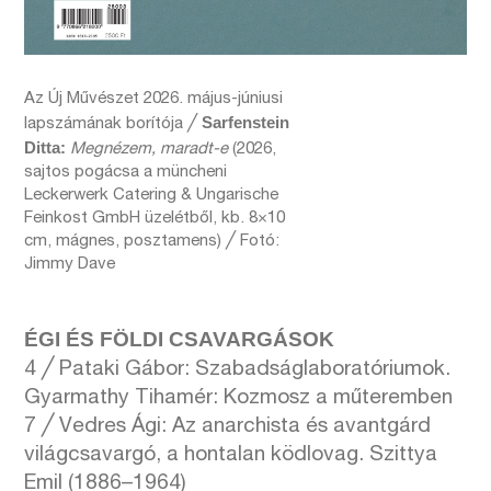
Az Új Művészet 2026. május-júniusi
Sarfenstein
lapszámának borítója ╱
Ditta:
Megnézem, maradt-e
(2026,
sajtos pogácsa a müncheni
Leckerwerk Catering & Ungarische
Feinkost GmbH üzelétből, kb. 8×10
cm, mágnes, posztamens) ╱ Fotó:
Jimmy Dave
ÉGI ÉS FÖLDI CSAVARGÁSOK
4 ╱ Pataki Gábor: Szabadságlaboratóriumok.
Gyarmathy Tihamér: Kozmosz a műteremben
7 ╱ Vedres Ági: Az anarchista és avantgárd
világcsavargó, a hontalan ködlovag. Szittya
Emil (1886–1964)