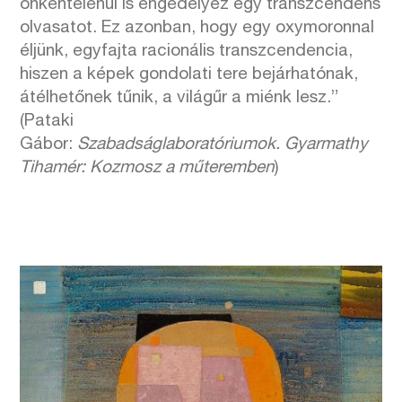
önkéntelenül is engedélyez egy transzcendens
olvasatot. Ez azonban, hogy egy oxymoronnal
éljünk, egyfajta racionális transzcendencia,
hiszen a képek gondolati tere bejárhatónak,
átélhetőnek tűnik, a világűr a miénk lesz.
”
(Pataki
Gábor:
Szabadságlaboratóriumok.
Gyarmathy
Tihamér: Kozmosz a műteremben
)