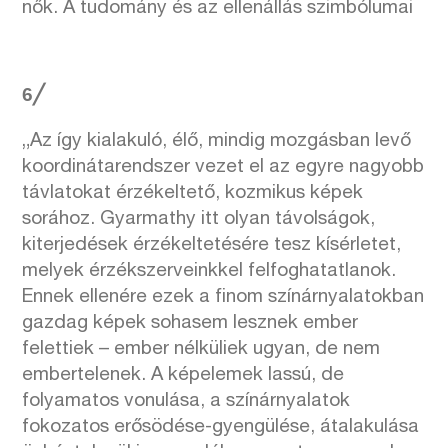
nők. A tudomány és az ellenállás szimbólumai
6╱
„Az így kialakuló, élő, mindig mozgásban levő
koordinátarendszer vezet el az egyre nagyobb
távlatokat érzékeltető, kozmikus képek
sorához. Gyarmathy itt olyan távolságok,
kiterjedések érzékeltetésére tesz kísérletet,
melyek érzékszerveinkkel felfoghatatlanok.
Ennek ellenére ezek a finom színárnyalatokban
gazdag képek sohasem lesznek ember
felettiek – ember nélküliek ugyan, de nem
embertelenek. A képelemek lassú, de
folyamatos vonulása, a színárnyalatok
fokozatos erősödése-gyengülése, átalakulása