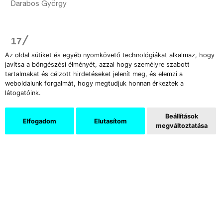
Darabos György
17╱
Az oldal sütiket és egyéb nyomkövető technológiákat alkalmaz, hogy
„Győrffy bomláscentrikus poszthumanizmusa
javítsa a böngészési élményét, azzal hogy személyre szabott
tartalmakat és célzott hirdetéseket jelenít meg, és elemzi a
most azonban a
Body Farm
-sorozatokkal új
weboldalunk forgalmát, hogy megtudjuk honnan érkeztek a
fázisába érkezett: a szorongó, melankolikus
látogatóink.
szubjektum kilép a fejéből, illetve a
koponyájából (
Facefuck
-sorozat) és új otthonra
Beállítások
Elfogadom
Elutasítom
megváltoztatása
lel. Ez az otthon a temető: a testek modern és
klasszikus nyughelye, ahol a szerves és a
szervetlen, a kulturális és a naturális, az
antropológiai és az architekturális, illetve a
zoológiai és a botanikai valóság kísérteties
módon hibridizálódik. A hipermodern
tudományos testfarmok szimplán csak bomló
testjei Győrffy univerzumában a klasszikus