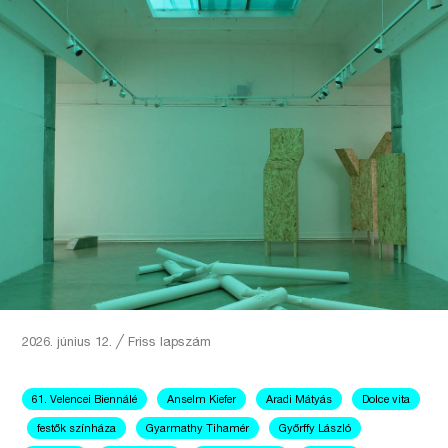
2026. június 12.
╱
Friss lapszám
61. Velencei Biennálé
Anselm Kiefer
Aradi Mátyás
Dolce vita
festők színháza
Gyarmathy Tihamér
Győrffy László