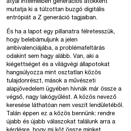
atyai intelmeiben generációs átokként
mutatja ki a túlzottan buzgó digitális
entrópiát a Z generáció tagjaiban.
És ha a lapot egy pillanatra félretesszük,
hogy belebámuljunk a jelen
ambivalenciájába, a problémafeltárás
odakint sem hagy alább. Van, aki a
kiégettséget és a világvégi állapotokat
hangsúlyozza mint osztatlan közös
tulajdonrészt, mások a művészeti
alapjövedelem ügyében hívnák már össze a
végső, nagy lakógyűlést. A közös nevező
keresése láthatóan nem veszít lendületéből.
Talán éppen ez a közös bennünk: rendre
újabb és újabb válaszokat találunk arra a
kérdésre, hogy mi köt össze minket.