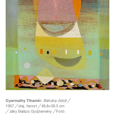
Gyarmathy Tihamér:
Bálvány (Idol) ╱
1957
╱
olaj, farost
╱
48,8×39,3 cm
╱
Jáky Balázs Gyűjtemény
╱
Fotó: