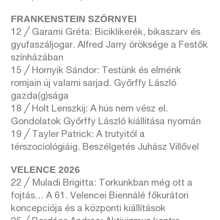
FRANKENSTEIN SZÖRNYEI
12 ╱ Garami Gréta: Biciklikerék, bikaszarv és
gyufaszáljogar. Alfred Jarry öröksége a Festők
színházában
15 ╱ Hornyik Sándor: Testünk és elménk
romjain új valami sarjad. Győrffy László
gazda(g)sága
18 ╱ Holt Lenszkij: A hús nem vész el.
Gondolatok Győrffy László kiállítása nyomán
19 ╱ Tayler Patrick: A trutyitól a
térszociológiáig. Beszélgetés Juhász Villővel
VELENCE 2026
22 ╱ Muladi Brigitta: Torkunkban még ott a
fojtás… A 61. Velencei Biennálé főkurátori
koncepciója és a központi kiállítások