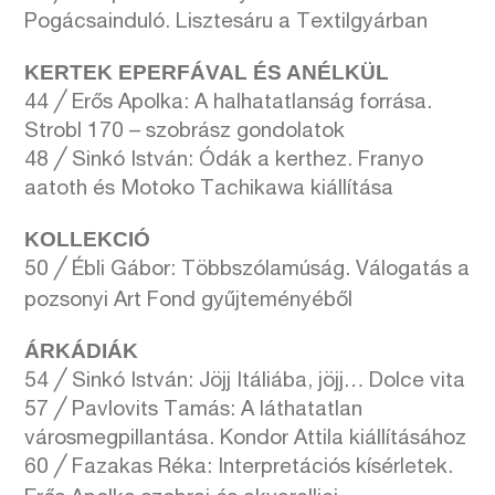
Pogácsainduló. Lisztesáru a Textilgyárban
KERTEK EPERFÁVAL ÉS ANÉLKÜL
44 ╱ Erős Apolka: A halhatatlanság forrása.
Strobl 170 – szobrász gondolatok
48 ╱ Sinkó István: Ódák a kerthez. Franyo
aatoth és Motoko Tachikawa kiállítása
KOLLEKCIÓ
50 ╱ Ébli Gábor: Többszólamúság. Válogatás a
pozsonyi Art Fond gyűjteményéből
ÁRKÁDIÁK
54 ╱ Sinkó István: Jöjj Itáliába, jöjj… Dolce vita
57 ╱ Pavlovits Tamás: A láthatatlan
városmegpillantása. Kondor Attila kiállításához
60 ╱ Fazakas Réka: Interpretációs kísérletek.