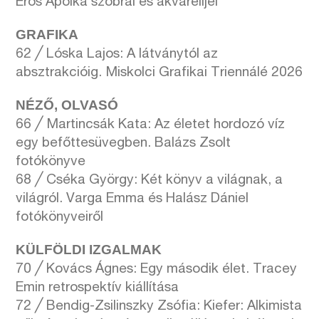
Erős Apolka szobrai és akvarelljei
GRAFIKA
62 ╱ Lóska Lajos: A látványtól az
absztrakcióig. Miskolci Grafikai Triennálé 2026
NÉZŐ, OLVASÓ
66 ╱ Martincsák Kata: Az életet hordozó víz
egy befőttesüvegben. Balázs Zsolt
fotókönyve
68 ╱ Cséka György: Két könyv a világnak, a
világról. Varga Emma és Halász Dániel
fotókönyveiről
KÜLFÖLDI IZGALMAK
70 ╱ Kovács Ágnes: Egy második élet. Tracey
Emin retrospektív kiállítása
72 ╱ Bendig-Zsilinszky Zsófia: Kiefer: Alkimista