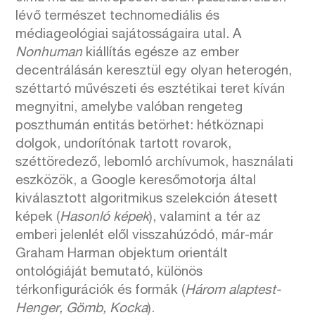
lévő természet technomediális és
médiageológiai sajátosságaira utal. A
Nonhuman
kiállítás egésze az ember
decentrálásán keresztül egy olyan heterogén,
széttartó művészeti és esztétikai teret kíván
megnyitni, amelybe valóban rengeteg
poszthumán entitás betörhet: hétköznapi
dolgok, undorítónak tartott rovarok,
széttöredező, lebomló archívumok, használati
eszközök, a Google keresőmotorja által
kiválasztott algoritmikus szelekción átesett
képek (
Hasonló képek
), valamint a tér az
emberi jelenlét elől visszahúzódó, már-már
Graham Harman objektum orientált
ontológiáját bemutató, különös
térkonfigurációk és formák (
Három alaptest-
Henger, Gömb, Kocka
).