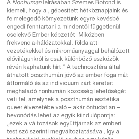
A
Nonhuman
leírásában Szemes Botond is
kiemeli, hogy a „gépesített hétköznapjaink és
felmelegedő környezetünk egyre kevésbé
engedi fenntartani a mindentől függetlenül
cselekvő Ember képzetét. Miközben
frekvencia-hálózatokkal, földalatti
vezetékekkel és mikroműanyaggal behálózott
élővilágunkról is csak különböző eszközök
révén kaphatunk hírt.” A technoszféra által
áthatott poszthumán jövő az ember fogalmát
átformáló és az individuum zárt kereteit
meghaladó nonhumán közösség lehetőségét
veti fel, amelynek a poszthumán esztétika
queer élvezetébe való – akár öntudatlan –
bevonódás lehet az egyik kiindulópontja:
„ezek a változások együttjárnak az emberi
test szó szerinti megváltoztatásával, így a