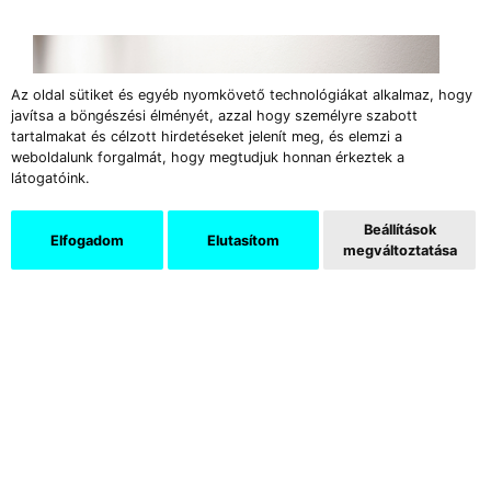
Az oldal sütiket és egyéb nyomkövető technológiákat alkalmaz, hogy
javítsa a böngészési élményét, azzal hogy személyre szabott
tartalmakat és célzott hirdetéseket jelenít meg, és elemzi a
weboldalunk forgalmát, hogy megtudjuk honnan érkeztek a
látogatóink.
Beállítások
Elfogadom
Elutasítom
megváltoztatása
Klájó Adrián: Krumplilidércek – Hommage á Bálint
Endre, 10×10 cm egyenként, vegyes technika, 2020)
Fotó: Art Salon Társalgó Galéria
A
Nonhuman
kiállítás a fiatal kutatókból és
művészekből álló Poli-P csoport első nyilvános
bemutatkozása volt, amelyet a