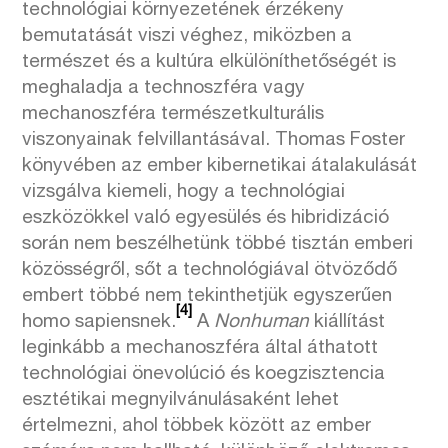
technológiai környezetének érzékeny
bemutatását viszi véghez, miközben a
természet és a kultúra elkülöníthetőségét is
meghaladja a technoszféra vagy
mechanoszféra természetkulturális
viszonyainak felvillantásával. Thomas Foster
könyvében az ember kibernetikai átalakulását
vizsgálva kiemeli, hogy a technológiai
eszközökkel való egyesülés és hibridizáció
során nem beszélhetünk többé tisztán emberi
közösségről, sőt a technológiával ötvöződő
embert többé nem tekinthetjük egyszerűen
[4]
homo sapiensnek.
A
Nonhuman
kiállítást
leginkább a mechanoszféra által áthatott
technológiai önevolúció és koegzisztencia
esztétikai megnyilvánulásaként lehet
értelmezni, ahol többek között az ember