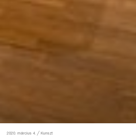
2020. március 4.
╱
Kunszt