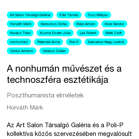
Art Salon Társalgó Galéria
Eiter Tamás
Fusz Mátyás
Horváth Márk
Keresztury Dorka
Klájó Adrián
Körei Sándor
Kovács Tibor
Kuzma Eszter Júlia
Lak Róbert
Máté Zsófi
nonhuman
Peternák Anna
Poli-P
Szécsényi-Nagy Loránd
Újházi Adrienn
Vadászi Zoltán
A nonhumán művészet és a
technoszféra esztétikája
Poszthumanista elméletek
Horváth Márk
Az Art Salon Társalgó Galéria és a Poli-P
kollektíva közös szervezésében megvalósult