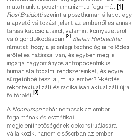
mutatnunk a poszthumanizmus fogalmát.
[1]
Rosi Braidotti
szerint a poszthumán állapot egy
alapvető változást jelent az emberről és annak
társas kapcsolatairól, valamint környezetéről
[2]
való gondolkodásban.
Stefan Herbrechter
rámutat, hogy a jelenlegi technológiai fejlődés
erőteljes hatással van, és egyben meg is
ingatja hagyományos antropocentrikus,
humanista fogalmi rendszereinket, és egyre
sürgetőbbé teszi a „mi az ember?”-kérdés
rekontextualizált és radikálisan aktualizált újra
[3]
feltételét.
A
Nonhuman
tehát nemcsak az ember
fogalmának és esztétikai
megjeleníthetőségének dekonstruálására
vállalkozik, hanem elsősorban az ember