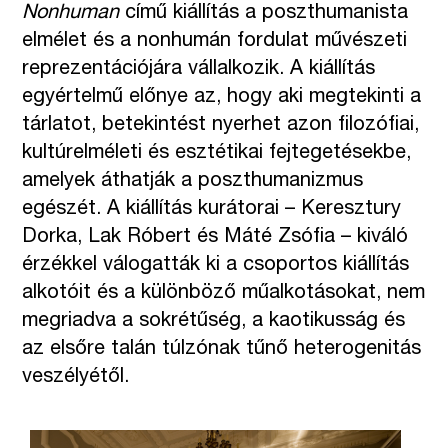
Nonhuman
című kiállítás a poszthumanista
elmélet és a nonhumán fordulat művészeti
reprezentációjára vállalkozik. A kiállítás
egyértelmű előnye az, hogy aki megtekinti a
tárlatot, betekintést nyerhet azon filozófiai,
kultúrelméleti és esztétikai fejtegetésekbe,
amelyek áthatják a poszthumanizmus
egészét. A kiállítás kurátorai – Keresztury
Dorka, Lak Róbert és Máté Zsófia – kiváló
érzékkel válogatták ki a csoportos kiállítás
alkotóit és a különböző műalkotásokat, nem
megriadva a sokrétűség, a kaotikusság és
az elsőre talán túlzónak tűnő heterogenitás
veszélyétől.