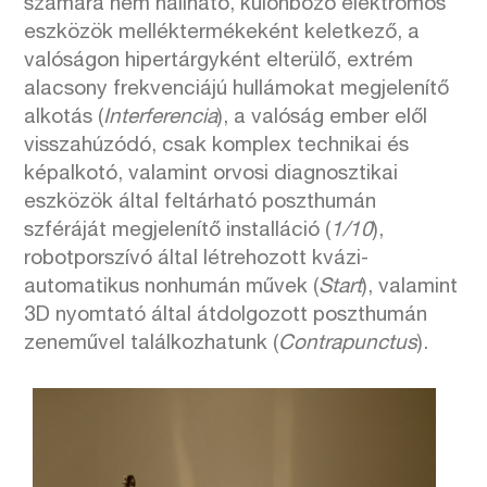
számára nem hallható, különböző elektromos
eszközök melléktermékeként keletkező, a
valóságon hipertárgyként elterülő, extrém
alacsony frekvenciájú hullámokat megjelenítő
alkotás (
Interferencia
), a valóság ember elől
visszahúzódó, csak komplex technikai és
képalkotó, valamint orvosi diagnosztikai
eszközök által feltárható poszthumán
szféráját megjelenítő installáció (
1/10
),
robotporszívó által létrehozott kvázi-
automatikus nonhumán művek (
Start
), valamint
3D nyomtató által átdolgozott poszthumán
zeneművel találkozhatunk (
Contrapunctus
).