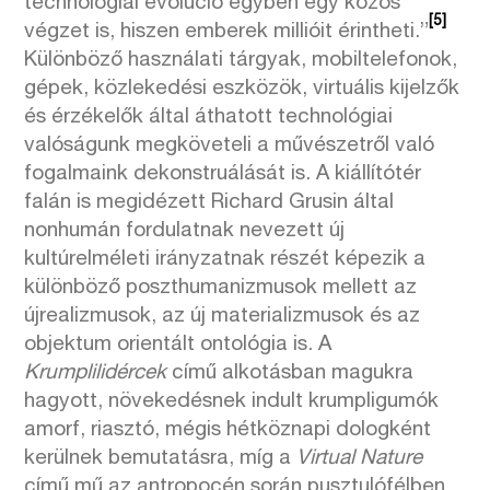
technológiai evolúció egyben egy közös
[5]
végzet is, hiszen emberek millióit érintheti.”
Különböző használati tárgyak, mobiltelefonok,
gépek, közlekedési eszközök, virtuális kijelzők
és érzékelők által áthatott technológiai
valóságunk megköveteli a művészetről való
fogalmaink dekonstruálását is. A kiállítótér
falán is megidézett Richard Grusin által
nonhumán fordulatnak nevezett új
kultúrelméleti irányzatnak részét képezik a
különböző poszthumanizmusok mellett az
újrealizmusok, az új materializmusok és az
objektum orientált ontológia is. A
Krumplilidércek
című alkotásban magukra
hagyott, növekedésnek indult krumpligumók
amorf, riasztó, mégis hétköznapi dologként
kerülnek bemutatásra, míg a
Virtual Nature
című mű az antropocén során pusztulófélben