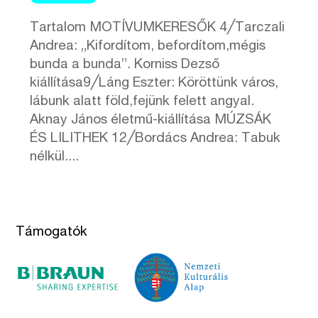
Tartalom MOTÍVUMKERESŐK 4╱Tarczali
Andrea: „Kifordítom, befordítom,mégis
bunda a bunda”. Korniss Dezső
kiállítása9╱Láng Eszter: Köröttünk város,
lábunk alatt föld,fejünk felett angyal.
Aknay János életmű-kiállítása MÚZSÁK
ÉS LILITHEK 12╱Bordács Andrea: Tabuk
nélkül....
Támogatók