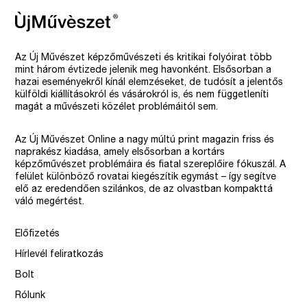
Az Új Művészet képzőművészeti és kritikai folyóirat több
mint három évtizede jelenik meg havonként. Elsősorban a
hazai eseményekről kínál elemzéseket, de tudósít a jelentős
külföldi kiállításokról és vásárokról is, és nem függetleníti
magát a művészeti közélet problémáitól sem.
Az Új Művészet Online a nagy múltú print magazin friss és
naprakész kiadása, amely elsősorban a kortárs
képzőművészet problémáira és fiatal szereplőire fókuszál. A
felület különböző rovatai kiegészítik egymást – így segítve
elő az eredendően szilánkos, de az olvastban kompakttá
váló megértést.
Előfizetés
Hírlevél feliratkozás
Bolt
Rólunk