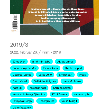
2019╱3
2022. február 26.
╱
Print - 2019
90-es évek
a nő mint tabu
Aknay János
Badacsonyi Sándor
Birkás Ákos
Block-csoport
Csepregi János
Derkó 2019
Ember Sári
Freud
Gaál József
Gallai Judit Ágnes
Jane McAdam
Kato Six
Koleszár Kata
Korniss Dezső
Kovács Ádám-gyűjtemény
Kürti Emese
neoavantgárd
Szinyova Gergő
underground
Valkó Margit
Victor Vasarely