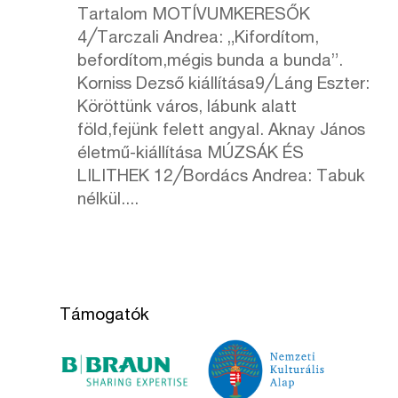
Tartalom MOTÍVUMKERESŐK
4╱Tarczali Andrea: „Kifordítom,
befordítom,mégis bunda a bunda”.
Korniss Dezső kiállítása9╱Láng Eszter:
Köröttünk város, lábunk alatt
föld,fejünk felett angyal. Aknay János
életmű-kiállítása MÚZSÁK ÉS
LILITHEK 12╱Bordács Andrea: Tabuk
nélkül....
Támogatók