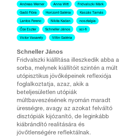
Andreas Werner
Anna Witt
Fridvalszki Márk
Gadó Flóra
Horizont Galéria
Kaszás Tamás
Lantos Ferenc
Nikita Kadan
nosztalgia
Őze Eszter
Schneller János
sci-fi
Victor Vasarely
Viltin Galéria
Schneller János
Fridvalszki kiállítása illeszkedik abba a
sorba, melynek kiállítóit szintén a múlt
utópisztikus jövőképeinek reflexiója
foglalkoztatja, azaz, akik a
beteljesületlen utópiák
múltbaveszésének nyomán maradt
ürességre, avagy az azokat felváltó
disztópiák kijózanító, de leginkább
kiábrándító realitására és
jövőtlenségére reflektálnak.