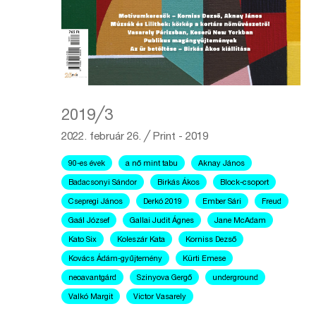
2019╱3
2022. február 26.
╱
Print - 2019
90-es évek
a nő mint tabu
Aknay János
Badacsonyi Sándor
Birkás Ákos
Block-csoport
Csepregi János
Derkó 2019
Ember Sári
Freud
Gaál József
Gallai Judit Ágnes
Jane McAdam
Kato Six
Koleszár Kata
Korniss Dezső
Kovács Ádám-gyűjtemény
Kürti Emese
neoavantgárd
Szinyova Gergő
underground
Valkó Margit
Victor Vasarely