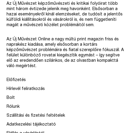
Az Új Művészet képzőművészeti és kritikai folyóirat több
mint három évtizede jelenik meg havonként. Elsősorban a
hazai eseményekről kínál elemzéseket, de tudósít a jelentős
külföldi kiállításokról és vásárokról is, és nem függetleníti
magát a művészeti közélet problémáitól sem.
Az Új Művészet Online a nagy múltú print magazin friss és
naprakész kiadása, amely elsősorban a kortárs
képzőművészet problémáira és fiatal szereplőire fókuszál. A
felület különböző rovatai kiegészítik egymást – így segítve
elő az eredendően szilánkos, de az olvastban kompakttá
váló megértést.
Előfizetés
Hírlevél feliratkozás
Bolt
Rólunk
Szállítási és fizetési feltételek
Adatkezelési tájékoztató