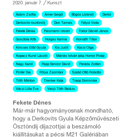
2020. január 7.
╱
Kunszt
Ádám Zsófia
Ámer Gergő
Bögös Lórándt
Derkó
Derkovits-ösztöndíj
Don Tamás
Fátyol Viola
Fekete Dénes
Felsmann István
Fodor Dániel János
Gosztola Kitti
Horgas Karina
Horváth Tibor
Kincses Előd Gyula
Kis Judit
Kocsi Olga
Kopacz Kund László
Máriás István (aka Horror Pista)
Nagy Karol
Papp Sándor Dávid
Paráda Zoltán
Pintér Dia
Pólya Zsombor
Szabó Ottó Robotto
Tóth Márton
Tranker Kata
Trapp Dominika
Váczi Lilla Éva
Varjú Tóth Balázs
Fekete Dénes
Már-már hagyományosnak mondható,
hogy a Derkovits Gyula Képzőművészeti
Ösztöndíj díjazottjai a beszámoló
kiállításukat a pécsi M21 Galériában