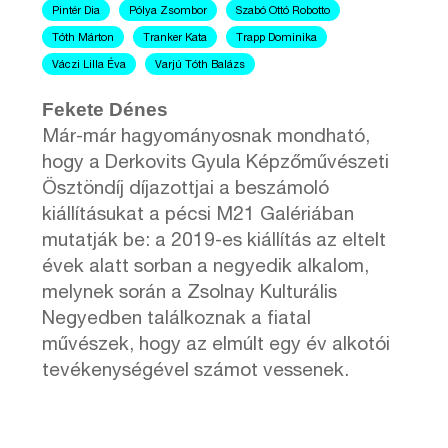
Pintér Dia
Pólya Zsombor
Szabó Ottó Robotto
Tóth Márton
Tranker Kata
Trapp Dominika
Váczi Lilla Éva
Varjú Tóth Balázs
Fekete Dénes
Már-már hagyományosnak mondható,
hogy a Derkovits Gyula Képzőművészeti
Ösztöndíj díjazottjai a beszámoló
kiállításukat a pécsi M21 Galériában
mutatják be: a 2019-es kiállítás az eltelt
évek alatt sorban a negyedik alkalom,
melynek során a Zsolnay Kulturális
Negyedben találkoznak a fiatal
művészek, hogy az elmúlt egy év alkotói
tevékenységével számot vessenek.