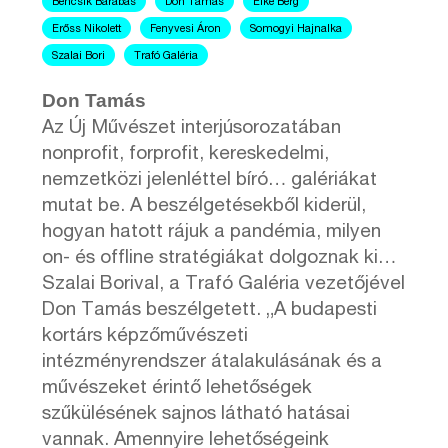
Bencsik Barabás
Don Tamás
Eike Berg
Erőss Nikolett
Fenyvesi Áron
Somogyi Hajnalka
Szalai Bori
Trafó Galéria
Don Tamás
Az Új Művészet interjúsorozatában
nonprofit, forprofit, kereskedelmi,
nemzetközi jelenléttel bíró… galériákat
mutat be. A beszélgetésekből kiderül,
hogyan hatott rájuk a pandémia, milyen
on- és offline stratégiákat dolgoznak ki…
Szalai Borival, a Trafó Galéria vezetőjével
Don Tamás beszélgetett. „A budapesti
kortárs képzőművészeti
intézményrendszer átalakulásának és a
művészeket érintő lehetőségek
szűkülésének sajnos látható hatásai
vannak. Amennyire lehetőségeink