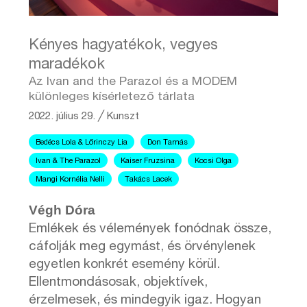
Kényes hagyatékok, vegyes
maradékok
Az Ivan and the Parazol és a MODEM
különleges kísérletező tárlata
2022. július 29.
╱
Kunszt
Bedécs Lola & Lőrinczy Lia
Don Tamás
Ivan & The Parazol
Kaiser Fruzsina
Kocsi Olga
Mangi Kornélia Nelli
Takács Lacek
Végh Dóra
Emlékek és vélemények fonódnak össze,
cáfolják meg egymást, és örvénylenek
egyetlen konkrét esemény körül.
Ellentmondásosak, objektívek,
érzelmesek, és mindegyik igaz. Hogyan