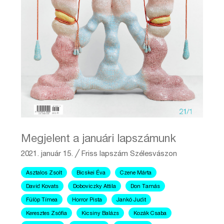
Megjelent a januári lapszámunk
2021. január 15.
╱
Friss lapszám
Szélesvászon
Asztalos Zsolt
Bicskei Éva
Czene Márta
David Kovats
Doboviczky Attila
Don Tamás
Fülöp Tímea
Horror Pista
Jankó Judit
Keresztes Zsófia
Kicsiny Balázs
Kozák Csaba