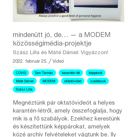
mindenütt jó, de… — a MODEM
közösségimédia-projektje
Szász Lilla és Máté Dániel: Vigyázzon!
2022. február 25.
╱
Videó
COVID
Don Tamás
karantén-lét
képpárok
Máté Dániel
MODEM
oktatóvideó
szabályok
Szász Lilla
Megnéztünk pár oktatóvideót a helyes
karantén-létről, amely összefoglalja, hogy
mik is a fő szabályok. Ezekhez kerestünk
és készítettünk képpárokat, amelyek
közé archív felvételeket vágtunk be. Ily