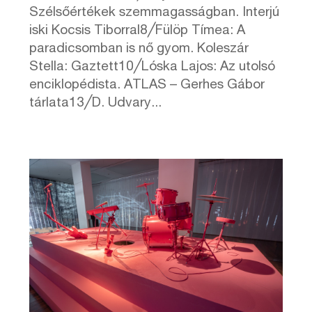
Szélsőértékek szemmagasságban. Interjú
iski Kocsis Tiborral8╱Fülöp Tímea: A
paradicsomban is nő gyom. Koleszár
Stella: Gaztett10╱Lóska Lajos: Az utolsó
enciklopédista. ATLAS – Gerhes Gábor
tárlata13╱D. Udvary...