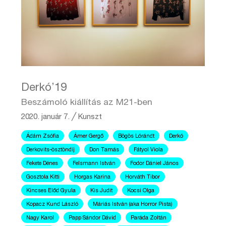
Derkó’19
Beszámoló kiállítás az M21-ben
2020. január 7.
╱
Kunszt
Ádám Zsófia
Ámer Gergő
Bögös Lórándt
Derkó
Derkovits-ösztöndíj
Don Tamás
Fátyol Viola
Fekete Dénes
Felsmann István
Fodor Dániel János
Gosztola Kitti
Horgas Karina
Horváth Tibor
Kincses Előd Gyula
Kis Judit
Kocsi Olga
Kopacz Kund László
Máriás István (aka Horror Pista)
Nagy Karol
Papp Sándor Dávid
Paráda Zoltán