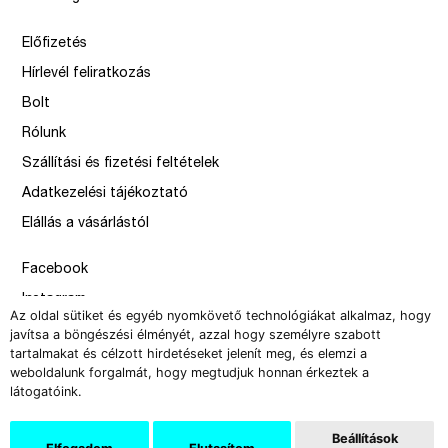
Előfizetés
Hírlevél feliratkozás
Bolt
Rólunk
Szállítási és fizetési feltételek
Adatkezelési tájékoztató
Elállás a vásárlástól
Facebook
Instagram
Az oldal sütiket és egyéb nyomkövető technológiákat alkalmaz, hogy
Issue
javítsa a böngészési élményét, azzal hogy személyre szabott
tartalmakat és célzott hirdetéseket jelenít meg, és elemzi a
–
weboldalunk forgalmát, hogy megtudjuk honnan érkeztek a
design by Solymosi Mór, Sirbik Attila
látogatóink.
webbyzolka
Beállítások