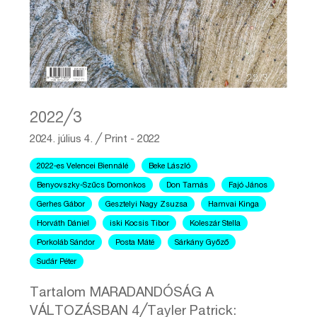
2022╱3
2024. július 4.
╱
Print - 2022
2022-es Velencei Biennálé
Beke László
Benyovszky-Szűcs Domonkos
Don Tamás
Fajó János
Gerhes Gábor
Gesztelyi Nagy Zsuzsa
Hamvai Kinga
Horváth Dániel
iski Kocsis Tibor
Koleszár Stella
Porkoláb Sándor
Posta Máté
Sárkány Győző
Sudár Péter
Tartalom MARADANDÓSÁG A
VÁLTOZÁSBAN 4╱Tayler Patrick: