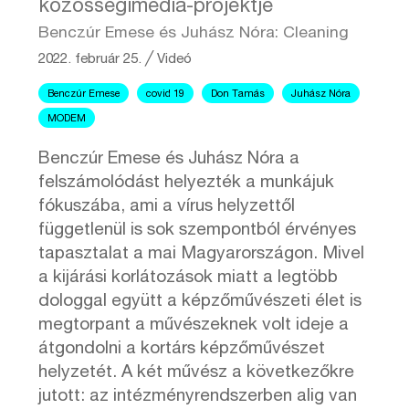
közösségimédia-projektje
Benczúr Emese és Juhász Nóra: Cleaning
2022. február 25.
╱
Videó
Benczúr Emese
covid 19
Don Tamás
Juhász Nóra
MODEM
Benczúr Emese és Juhász Nóra a
felszámolódást helyezték a munkájuk
fókuszába, ami a vírus helyzettől
függetlenül is sok szempontból érvényes
tapasztalat a mai Magyarországon. Mivel
a kijárási korlátozások miatt a legtöbb
dologgal együtt a képzőművészeti élet is
megtorpant a művészeknek volt ideje a
átgondolni a kortárs képzőművészet
helyzetét. A két művész a következőkre
jutott: az intézményrendszerben alig van