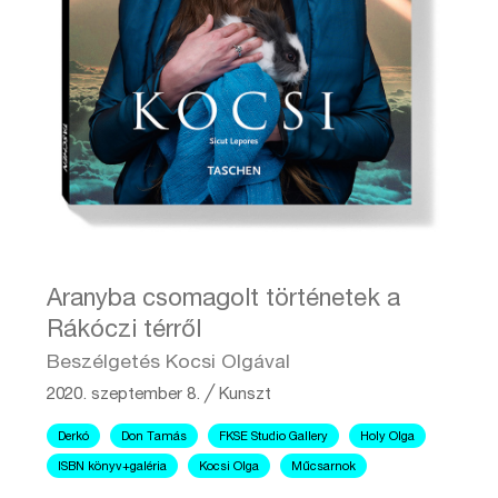
Aranyba csomagolt történetek a
Rákóczi térről
Beszélgetés Kocsi Olgával
2020. szeptember 8.
╱
Kunszt
Derkó
Don Tamás
FKSE Studio Gallery
Holy Olga
ISBN könyv+galéria
Kocsi Olga
Műcsarnok