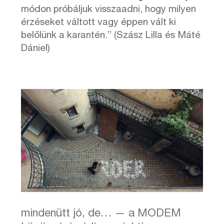
módon próbáljuk visszaadni, hogy milyen
érzéseket váltott vagy éppen vált ki
belőlünk a karantén.” (Szász Lilla és Máté
Dániel)
mindenütt jó, de… — a MODEM