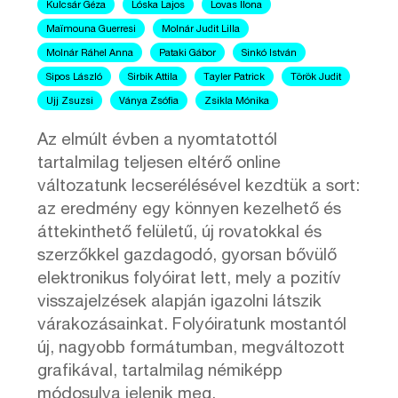
Kulcsár Géza
Lóska Lajos
Lovas Ilona
Maïmouna Guerresi
Molnár Judit Lilla
Molnár Ráhel Anna
Pataki Gábor
Sinkó István
Sipos László
Sirbik Attila
Tayler Patrick
Török Judit
Ujj Zsuzsi
Ványa Zsófia
Zsikla Mónika
Az elmúlt évben a nyomtatottól
tartalmilag teljesen eltérő online
változatunk lecserélésével kezdtük a sort:
az eredmény egy könnyen kezelhető és
áttekinthető felületű, új rovatokkal és
szerzőkkel gazdagodó, gyorsan bővülő
elektronikus folyóirat lett, mely a pozitív
visszajelzések alapján igazolni látszik
várakozásainkat. Folyóiratunk mostantól
új, nagyobb formátumban, megváltozott
grafikával, tartalmilag némiképp
módosulva jelenik meg.