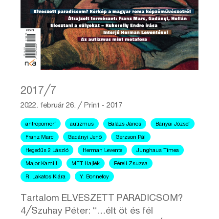
2017╱7
2022. február 26.
╱
Print - 2017
antropomorf
autizmus
Balázs János
Bányai József
Franz Marc
Gadányi Jenő
Gerzson Pál
Hegedűs 2 László
Herman Levente
Junghaus Tímea
Major Kamill
MET Hajlék
Péreli Zsuzsa
R. Lakatos Klára
Y. Bonnefoy
Tartalom ELVESZETT PARADICSOM?
4╱Szuhay Péter: “…élt öt és fél