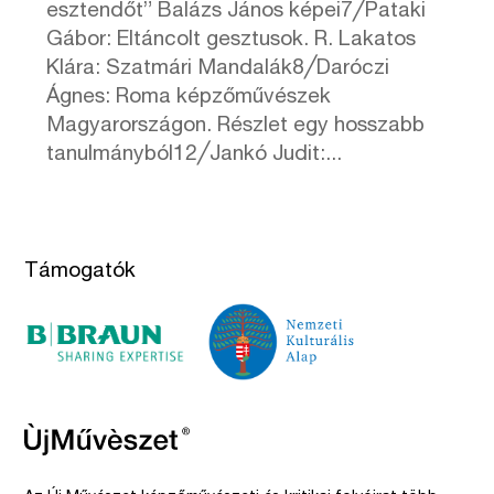
esztendőt” Balázs János képei7╱Pataki
Gábor: Eltáncolt gesztusok. R. Lakatos
Klára: Szatmári Mandalák8╱Daróczi
Ágnes: Roma képzőművészek
Magyarországon. Részlet egy hosszabb
tanulmányból12╱Jankó Judit:...
Támogatók