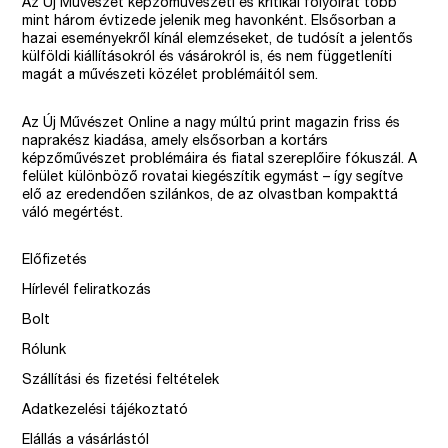
Az Új Művészet képzőművészeti és kritikai folyóirat több
mint három évtizede jelenik meg havonként. Elsősorban a
hazai eseményekről kínál elemzéseket, de tudósít a jelentős
külföldi kiállításokról és vásárokról is, és nem függetleníti
magát a művészeti közélet problémáitól sem.
Az Új Művészet Online a nagy múltú print magazin friss és
naprakész kiadása, amely elsősorban a kortárs
képzőművészet problémáira és fiatal szereplőire fókuszál. A
felület különböző rovatai kiegészítik egymást – így segítve
elő az eredendően szilánkos, de az olvastban kompakttá
váló megértést.
Előfizetés
Hírlevél feliratkozás
Bolt
Rólunk
Szállítási és fizetési feltételek
Adatkezelési tájékoztató
Elállás a vásárlástól