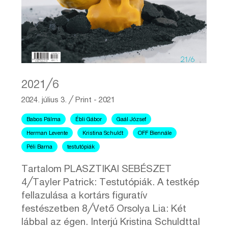
2021╱6
2024. július 3.
╱
Print - 2021
Babos Pálma
Ébli Gábor
Gaál József
Herman Levente
Kristina Schuldt
OFF Biennále
Péli Barna
testutópiák
Tartalom PLASZTIKAI SEBÉSZET
4╱Tayler Patrick: Testutópiák. A testkép
fellazulása a kortárs figuratív
festészetben 8╱Vető Orsolya Lia: Két
lábbal az égen. Interjú Kristina Schuldttal