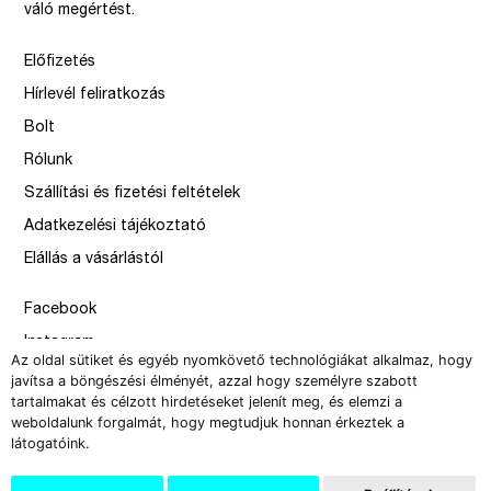
váló megértést.
Előfizetés
Hírlevél feliratkozás
Bolt
Rólunk
Szállítási és fizetési feltételek
Adatkezelési tájékoztató
Elállás a vásárlástól
Facebook
Instagram
Az oldal sütiket és egyéb nyomkövető technológiákat alkalmaz, hogy
Issue
javítsa a böngészési élményét, azzal hogy személyre szabott
tartalmakat és célzott hirdetéseket jelenít meg, és elemzi a
–
weboldalunk forgalmát, hogy megtudjuk honnan érkeztek a
design by Solymosi Mór, Sirbik Attila
látogatóink.
webbyzolka