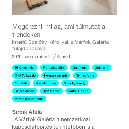
Megérezni, mi az, ami túlmutat a
trendeken
Interjú Szalóky Károllyal, a Várfok Galéria
tulajdonosával
2020. szeptember 2.
╱
Kunszt
El Kazovszkij
Françoise Gilot
Gaál Kata
Galéria19
Győrffy László
Herman Levente
Nemes Anna
Orr Máté
Rozsda Endre
Szalóky Károly
Szirtes János
Ujházi Péter
Várfok Galéria
Várfok project room
Sirbik Attila
„A Várfok Galéria a nemzetközi
kapcsolatépítés tekintetében is a