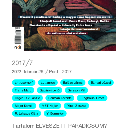
2017╱7
2022. február 26.
╱
Print - 2017
antropomorf
autizmus
Balázs János
Bányai József
Franz Marc
Gadányi Jenő
Gerzson Pál
Hegedűs 2 László
Herman Levente
Junghaus Tímea
Major Kamill
MET Hajlék
Péreli Zsuzsa
R. Lakatos Klára
Y. Bonnefoy
Tartalom ELVESZETT PARADICSOM?