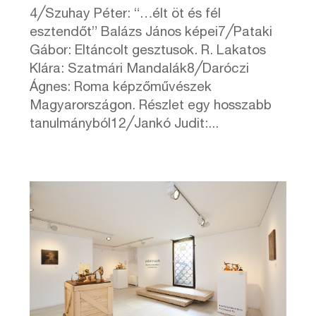
4╱Szuhay Péter: “…élt öt és fél
esztendőt” Balázs János képei7╱Pataki
Gábor: Eltáncolt gesztusok. R. Lakatos
Klára: Szatmári Mandalák8╱Daróczi
Ágnes: Roma képzőművészek
Magyarországon. Részlet egy hosszabb
tanulmányból12╱Jankó Judit:...