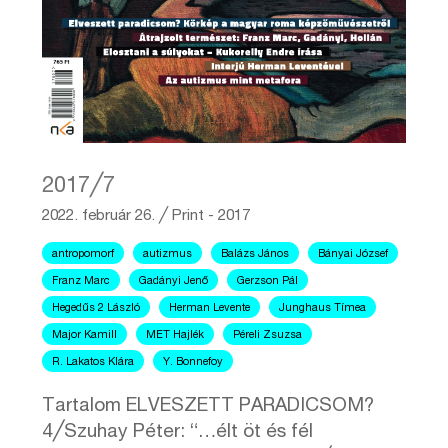
2017╱7
2022. február 26.
╱
Print - 2017
antropomorf
autizmus
Balázs János
Bányai József
Franz Marc
Gadányi Jenő
Gerzson Pál
Hegedűs 2 László
Herman Levente
Junghaus Tímea
Major Kamill
MET Hajlék
Péreli Zsuzsa
R. Lakatos Klára
Y. Bonnefoy
Tartalom ELVESZETT PARADICSOM?
4╱Szuhay Péter: “…élt öt és fél