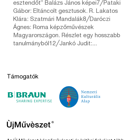
esztendőt” Balázs János képei7╱Pataki
Gábor: Eltáncolt gesztusok. R. Lakatos
Klára: Szatmári Mandalák8╱Daróczi
Ágnes: Roma képzőművészek
Magyarországon. Részlet egy hosszabb
tanulmányból12╱Jankó Judit:...
Támogatók