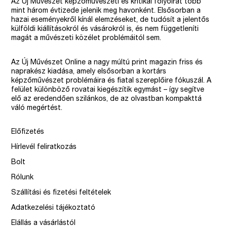
Az Új Művészet képzőművészeti és kritikai folyóirat több
mint három évtizede jelenik meg havonként. Elsősorban a
hazai eseményekről kínál elemzéseket, de tudósít a jelentős
külföldi kiállításokról és vásárokról is, és nem függetleníti
magát a művészeti közélet problémáitól sem.
Az Új Művészet Online a nagy múltú print magazin friss és
naprakész kiadása, amely elsősorban a kortárs
képzőművészet problémáira és fiatal szereplőire fókuszál. A
felület különböző rovatai kiegészítik egymást – így segítve
elő az eredendően szilánkos, de az olvastban kompakttá
váló megértést.
Előfizetés
Hírlevél feliratkozás
Bolt
Rólunk
Szállítási és fizetési feltételek
Adatkezelési tájékoztató
Elállás a vásárlástól