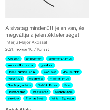
A sivatag mindenütt jelen van, és
megváltja a jelentéktelenséget
Interjú Major Ákossal
2021. február 16.
╱
Kunszt
Alec Soth
antropomorf
dokumentarizmus
emocionális nyomor
gyerekkor
Hans-Christian Schink
isteni béke
Joel Sternfeld
Major Ákos
melankólia
minimalizmus
New Topographics
Olaf Otto Becker
Paks
Robert Adams
segélykiáltás
Stephen Shore
streetfotó
Thomas Struth
William Eggleston
Sirbik Attila