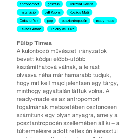
antropomorf
gesztus
Horizont Galéria
installáció
Jeff Koons
Kovács Máté
Octavio Paz
pop
posztantropocén
ready made
Takács Ádám
Thierry de Duve
Fülöp Tímea
A különböző művészeti irányzatok
bevett kódjai előbb-utóbb
kiszámíthatóvá válnak, a leírást
olvasva néha már hamarabb tudjuk,
hogy mit kell majd jelentsen egy tárgy,
minthogy egyáltalán láttuk volna. A
ready-made és az antropomorf
fogalmának metszetében ösztönösen
számítunk egy olyan anyagra, amely a
posztantropocén szellemében áll ki – a
túltermelésre adott reflexión keresztül