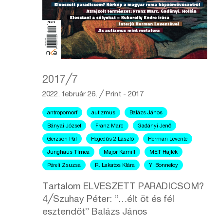
2017╱7
2022. február 26.
╱
Print - 2017
antropomorf
autizmus
Balázs János
Bányai József
Franz Marc
Gadányi Jenő
Gerzson Pál
Hegedűs 2 László
Herman Levente
Junghaus Tímea
Major Kamill
MET Hajlék
Péreli Zsuzsa
R. Lakatos Klára
Y. Bonnefoy
Tartalom ELVESZETT PARADICSOM?
4╱Szuhay Péter: “…élt öt és fél
esztendőt” Balázs János