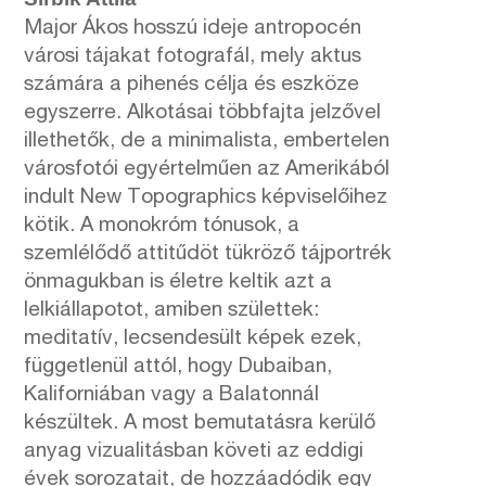
Major Ákos hosszú ideje antropocén
városi tájakat fotografál, mely aktus
számára a pihenés célja és eszköze
egyszerre. Alkotásai többfajta jelzővel
illethetők, de a minimalista, embertelen
városfotói egyértelműen az Amerikából
indult New Topographics képviselőihez
kötik. A monokróm tónusok, a
szemlélődő attitűdöt tükröző tájportrék
önmagukban is életre keltik azt a
lelkiállapotot, amiben születtek:
meditatív, lecsendesült képek ezek,
függetlenül attól, hogy Dubaiban,
Kaliforniában vagy a Balatonnál
készültek. A most bemutatásra kerülő
anyag vizualitásban követi az eddigi
évek sorozatait, de hozzáadódik egy