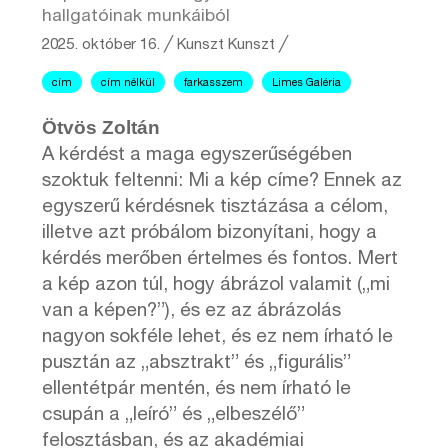
hallgatóinak munkáiból
2025. október 16.
╱
Kunszt
Kunszt ╱
cím
cím nélkül
farkasszem
Limes Galéria
Ötvös Zoltán
A kérdést a maga egyszerűségében
szoktuk feltenni: Mi a kép címe? Ennek az
egyszerű kérdésnek tisztázása a célom,
illetve azt próbálom bizonyítani, hogy a
kérdés merőben értelmes és fontos. Mert
a kép azon túl, hogy ábrázol valamit („mi
van a képen?”), és ez az ábrázolás
nagyon sokféle lehet, és ez nem írható le
pusztán az „absztrakt” és „figurális”
ellentétpár mentén, és nem írható le
csupán a „leíró” és „elbeszélő”
felosztásban, és az akadémiai