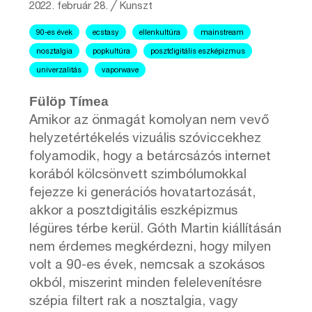
2022. február 28.
╱
Kunszt
90-es évek
ecstasy
ellenkultúra
mainstream
nosztalgia
popkultúra
posztdigitális eszképizmus
univerzalitás
vaporwave
Fülöp Tímea
Amikor az önmagát komolyan nem vevő
helyzetértékelés vizuális szóviccekhez
folyamodik, hogy a betárcsázós internet
korából kölcsönvett szimbólumokkal
fejezze ki generációs hovatartozását,
akkor a posztdigitális eszképizmus
légüres térbe kerül. Góth Martin kiállításán
nem érdemes megkérdezni, hogy milyen
volt a 90-es évek, nemcsak a szokásos
okból, miszerint minden felelevenítésre
szépia filtert rak a nosztalgia, vagy