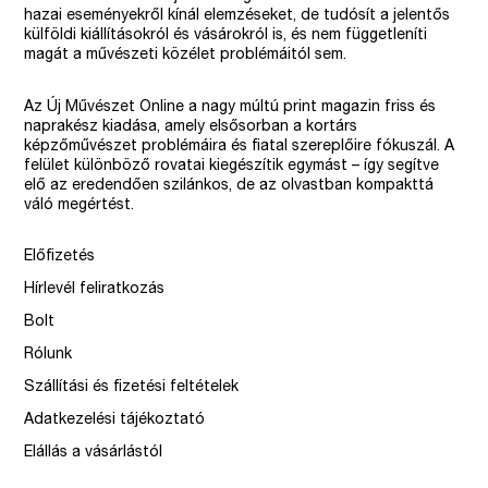
hazai eseményekről kínál elemzéseket, de tudósít a jelentős
külföldi kiállításokról és vásárokról is, és nem függetleníti
magát a művészeti közélet problémáitól sem.
Az Új Művészet Online a nagy múltú print magazin friss és
naprakész kiadása, amely elsősorban a kortárs
képzőművészet problémáira és fiatal szereplőire fókuszál. A
felület különböző rovatai kiegészítik egymást – így segítve
elő az eredendően szilánkos, de az olvastban kompakttá
váló megértést.
Előfizetés
Hírlevél feliratkozás
Bolt
Rólunk
Szállítási és fizetési feltételek
Adatkezelési tájékoztató
Elállás a vásárlástól