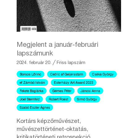
Megjelent a január-februári
lapszámunk
2024. február 20.
╱
Friss lapszám
Borsos Lőrinc
Cedric af Geijersstam
Cséka György
ef Zámbó István
Esterházy Art Award 2023
Fekete Boglárka
Gémes Péter
Jánosi Anna
Joel Sternfeld
Robert Roest
Simó György
Szabó Eszter Ágnes
Kortárs képzőművészet,
művészettörténet-oktatás,
kritikatörténeti retrospekció.