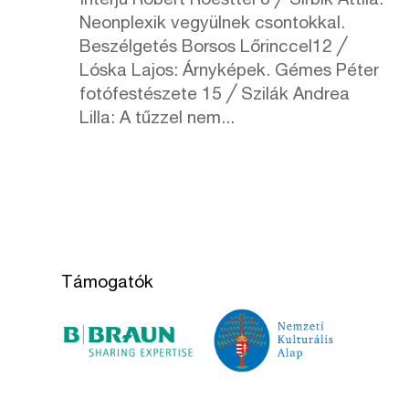
Interjú Robert Roesttel 8 ╱ Sirbik Attila:
Neonplexik vegyülnek csontokkal.
Beszélgetés Borsos Lőrinccel12 ╱
Lóska Lajos: Árnyképek. Gémes Péter
fotófestészete 15 ╱ Szilák Andrea
Lilla: A tűzzel nem...
Támogatók