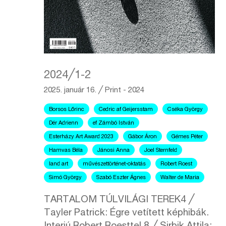
2024╱1-2
2025. január 16.
╱
Print - 2024
Borsos Lőrinc
Cedric af Geijersstam
Cséka György
Dér Adrienn
ef Zámbó István
Esterházy Art Award 2023
Gábor Áron
Gémes Péter
Hamvas Béla
Jánosi Anna
Joel Sternfeld
land art
művészettörténet-oktatás
Robert Roest
Simó György
Szabó Eszter Ágnes
Walter de Maria
TARTALOM TÚLVILÁGI TEREK4 ╱
Tayler Patrick: Égre vetített képhibák.