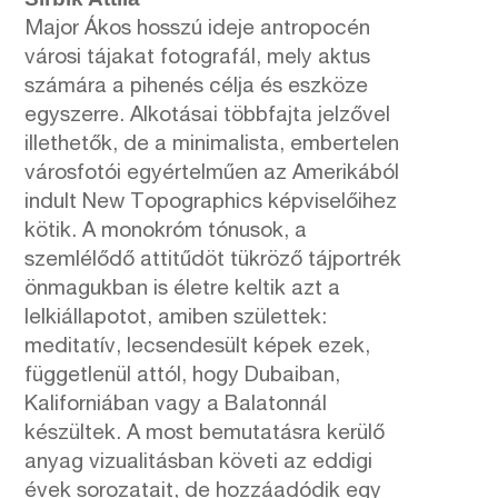
Major Ákos hosszú ideje antropocén
városi tájakat fotografál, mely aktus
számára a pihenés célja és eszköze
egyszerre. Alkotásai többfajta jelzővel
illethetők, de a minimalista, embertelen
városfotói egyértelműen az Amerikából
indult New Topographics képviselőihez
kötik. A monokróm tónusok, a
szemlélődő attitűdöt tükröző tájportrék
önmagukban is életre keltik azt a
lelkiállapotot, amiben születtek:
meditatív, lecsendesült képek ezek,
függetlenül attól, hogy Dubaiban,
Kaliforniában vagy a Balatonnál
készültek. A most bemutatásra kerülő
anyag vizualitásban követi az eddigi
évek sorozatait, de hozzáadódik egy