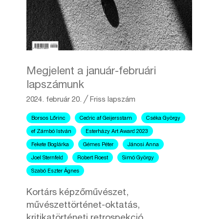
Megjelent a január-februári
lapszámunk
2024. február 20.
╱
Friss lapszám
Borsos Lőrinc
Cedric af Geijersstam
Cséka György
ef Zámbó István
Esterházy Art Award 2023
Fekete Boglárka
Gémes Péter
Jánosi Anna
Joel Sternfeld
Robert Roest
Simó György
Szabó Eszter Ágnes
Kortárs képzőművészet,
művészettörténet-oktatás,
kritikatörténeti retrospekció.