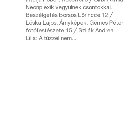
Interjú Robert Roesttel 8 ╱ Sirbik Attila:
Neonplexik vegyülnek csontokkal.
Beszélgetés Borsos Lőrinccel12 ╱
Lóska Lajos: Árnyképek. Gémes Péter
fotófestészete 15 ╱ Szilák Andrea
Lilla: A tűzzel nem...