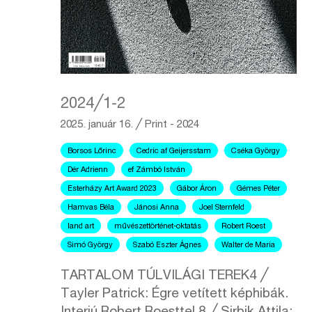
2024╱1-2
2025. január 16.
╱
Print - 2024
Borsos Lőrinc
Cedric af Geijersstam
Cséka György
Dér Adrienn
ef Zámbó István
Esterházy Art Award 2023
Gábor Áron
Gémes Péter
Hamvas Béla
Jánosi Anna
Joel Sternfeld
land art
művészettörténet-oktatás
Robert Roest
Simó György
Szabó Eszter Ágnes
Walter de Maria
TARTALOM TÚLVILÁGI TEREK4 ╱
Tayler Patrick: Égre vetített képhibák.