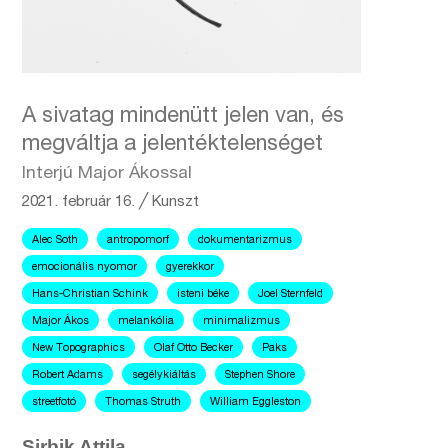
A sivatag mindenütt jelen van, és
megváltja a jelentéktelenséget
Interjú Major Ákossal
2021. február 16.
╱
Kunszt
Alec Soth
antropomorf
dokumentarizmus
emocionális nyomor
gyerekkor
Hans-Christian Schink
isteni béke
Joel Sternfeld
Major Ákos
melankólia
minimalizmus
New Topographics
Olaf Otto Becker
Paks
Robert Adams
segélykiáltás
Stephen Shore
streetfotó
Thomas Struth
William Eggleston
Sirbik Attila