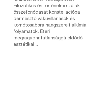
Filozofikus és történelmi szálak
összefonódását konstellációba
dermesztő vakuvillanások és
komótosabbra hangszerelt alkímiai
folyamatok. Éteri
megragadhatatlansággá oldódó
esztétikai...