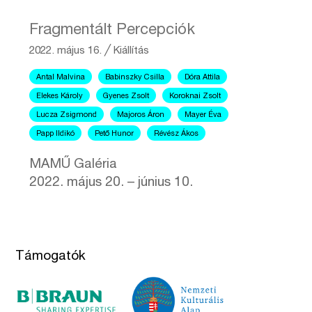
Fragmentált Percepciók
2022. május 16.
╱
Kiállítás
Antal Malvina
Babinszky Csilla
Dóra Attila
Elekes Károly
Gyenes Zsolt
Koroknai Zsolt
Lucza Zsigmond
Majoros Áron
Mayer Éva
Papp Ildikó
Pető Hunor
Révész Ákos
MAMŰ Galéria
2022. május 20. – június 10.
Támogatók