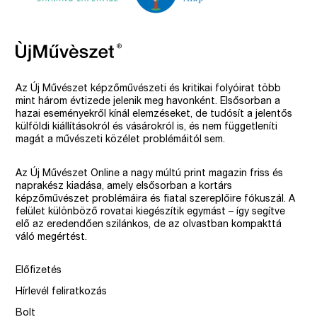
Az Új Művészet képzőművészeti és kritikai folyóirat több
mint három évtizede jelenik meg havonként. Elsősorban a
hazai eseményekről kínál elemzéseket, de tudósít a jelentős
külföldi kiállításokról és vásárokról is, és nem függetleníti
magát a művészeti közélet problémáitól sem.
Az Új Művészet Online a nagy múltú print magazin friss és
naprakész kiadása, amely elsősorban a kortárs
képzőművészet problémáira és fiatal szereplőire fókuszál. A
felület különböző rovatai kiegészítik egymást – így segítve
elő az eredendően szilánkos, de az olvastban kompakttá
váló megértést.
Előfizetés
Hírlevél feliratkozás
Bolt