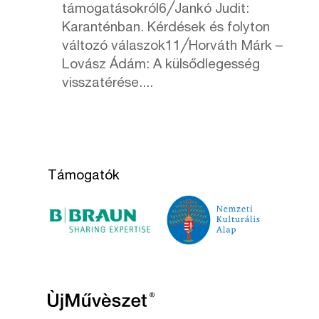
támogatásokról6╱Jankó Judit:
Karanténban. Kérdések és folyton
változó válaszok11╱Horváth Márk –
Lovász Ádám: A külsődlegesség
visszatérése....
Támogatók