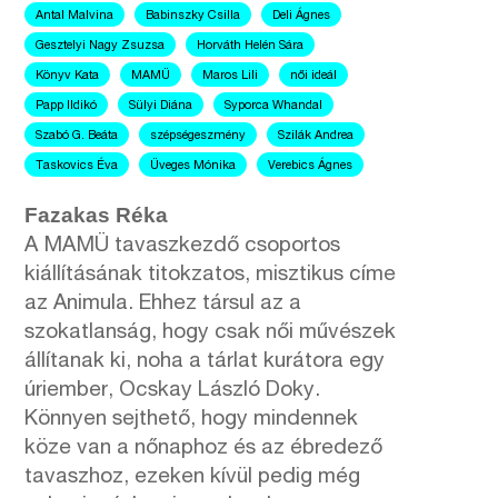
Antal Malvina
Babinszky Csilla
Deli Ágnes
Gesztelyi Nagy Zsuzsa
Horváth Helén Sára
Könyv Kata
MAMÜ
Maros Lili
női ideál
Papp Ildikó
Sülyi Diána
Syporca Whandal
Szabó G. Beáta
szépségeszmény
Szilák Andrea
Taskovics Éva
Üveges Mónika
Verebics Ágnes
Fazakas Réka
A MAMÜ tavaszkezdő csoportos
kiállításának titokzatos, misztikus címe
az Animula. Ehhez társul az a
szokatlanság, hogy csak női művészek
állítanak ki, noha a tárlat kurátora egy
úriember, Ocskay László Doky.
Könnyen sejthető, hogy mindennek
köze van a nőnaphoz és az ébredező
tavaszhoz, ezeken kívül pedig még