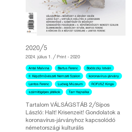
2020╱5
2024. július 1.
╱
Print - 2020
Antal Malvina
Bartus Ferenc
Bodóczky István
II. Képzőművészeti Nemzeti Szalon
koronavírus-járvány
Lantos Ferenc
Ludwig Múzeum
ROFUSZ Kinga
számítógépes játékok
Tarr Hajnalka
Tartalom VÁLSÁGSTÁB 2╱Sípos
László: Halt! Krisenzeit! Gondolatok a
koronavírus-járványhoz kapcsolódó
németországi kulturális