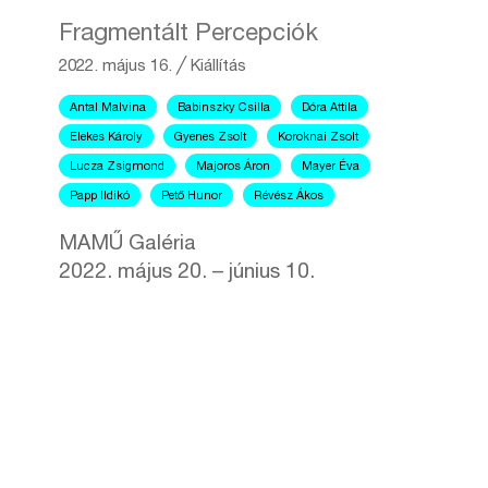
Fragmentált Percepciók
2022. május 16.
╱
Kiállítás
Antal Malvina
Babinszky Csilla
Dóra Attila
Elekes Károly
Gyenes Zsolt
Koroknai Zsolt
Lucza Zsigmond
Majoros Áron
Mayer Éva
Papp Ildikó
Pető Hunor
Révész Ákos
MAMŰ Galéria
2022. május 20. – június 10.