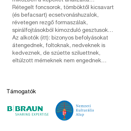
miközben a képeket analizálta…
Rétegelt foncsorok, tömböktől kicsavart
(és befacsart) ecsetvonáshuzalok,
révetegen rezgő formaszálak,
spirálfojtásokból kimozduló gesztusok…
Az alkotók (itt): bizonyos befolyásokat
átengednek, foltoknak, nedveknek is
kedveznek, de szúette sziluettnek,
eltúlzott mémeknek nem engednek…
Támogatók