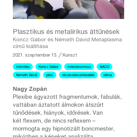
Plasztikus és metalírikus áttűnések
Koncz Gábor és Németh Dávid Metaplasma
című kiállítása
2021. szeptember 13.
╱
Kunszt
intimitás
Koncz Gábor
mikrokozmosz
NACO
Németh Dávid
plexi
részecskeszerkezetek
retina
Nagy Zopán
Plexibe ágyazott fragmentumok, fabulák,
vattában áztatott álmokon átszűrt
tűnődések, hiányok, időrések. Van
két flexem, de nincs reflexem –
mormogta egy hipnotizált boncmester,