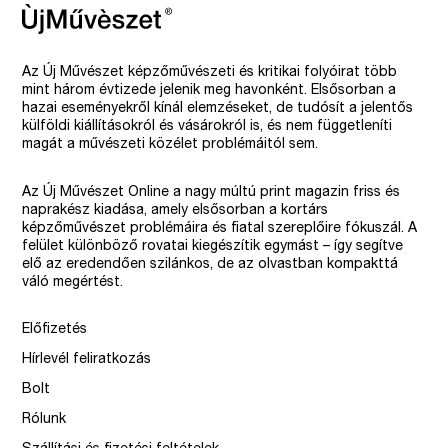
Az Új Művészet képzőművészeti és kritikai folyóirat több
mint három évtizede jelenik meg havonként. Elsősorban a
hazai eseményekről kínál elemzéseket, de tudósít a jelentős
külföldi kiállításokról és vásárokról is, és nem függetleníti
magát a művészeti közélet problémáitól sem.
Az Új Művészet Online a nagy múltú print magazin friss és
naprakész kiadása, amely elsősorban a kortárs
képzőművészet problémáira és fiatal szereplőire fókuszál. A
felület különböző rovatai kiegészítik egymást – így segítve
elő az eredendően szilánkos, de az olvastban kompakttá
váló megértést.
Előfizetés
Hírlevél feliratkozás
Bolt
Rólunk