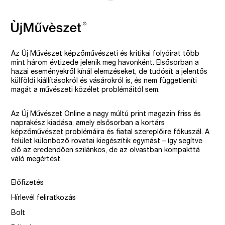
Az Új Művészet képzőművészeti és kritikai folyóirat több
mint három évtizede jelenik meg havonként. Elsősorban a
hazai eseményekről kínál elemzéseket, de tudósít a jelentős
külföldi kiállításokról és vásárokról is, és nem függetleníti
magát a művészeti közélet problémáitól sem.
Az Új Művészet Online a nagy múltú print magazin friss és
naprakész kiadása, amely elsősorban a kortárs
képzőművészet problémáira és fiatal szereplőire fókuszál. A
felület különböző rovatai kiegészítik egymást – így segítve
elő az eredendően szilánkos, de az olvastban kompakttá
váló megértést.
Előfizetés
Hírlevél feliratkozás
Bolt