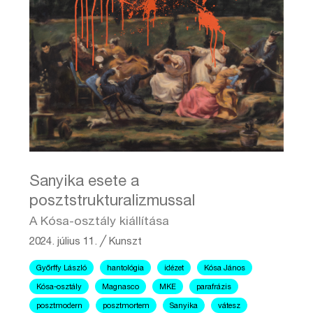
Sanyika esete a
posztstrukturalizmussal
A Kósa-osztály kiállítása
2024. július 11.
╱
Kunszt
Győrffy László
hantológia
idézet
Kósa János
Kósa-osztály
Magnasco
MKE
parafrázis
posztmodern
posztmortem
Sanyika
vátesz