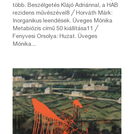
több. Beszélgetés Klájó Adriánnal, a HAB
rezidens művészével8 ╱ Horváth Márk:
Inorganikus leendések. Üveges Mónika
Metabiózis című 50 kiállítása11 ╱
Fenyvesi Orsolya: Huzat. Üveges
Mónika...