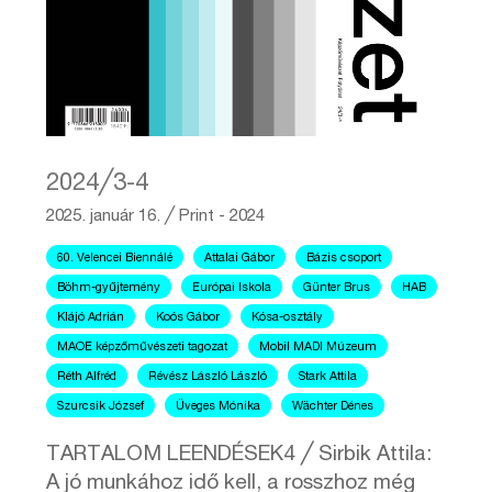
2024╱3-4
2025. január 16.
╱
Print - 2024
60. Velencei Biennálé
Attalai Gábor
Bázis csoport
Böhm-gyűjtemény
Európai Iskola
Günter Brus
HAB
Klájó Adrián
Koós Gábor
Kósa-osztály
MAOE képzőművészeti tagozat
Mobil MADI Múzeum
Réth Alfréd
Révész László László
Stark Attila
Szurcsik József
Üveges Mónika
Wächter Dénes
TARTALOM LEENDÉSEK4 ╱ Sirbik Attila:
A jó munkához idő kell, a rosszhoz még