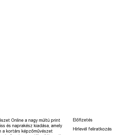
Előfizetés
szet Online a nagy múltú print
iss és naprakész kiadása, amely
Hírlevél feliratkozás
n a kortárs képzőművészet