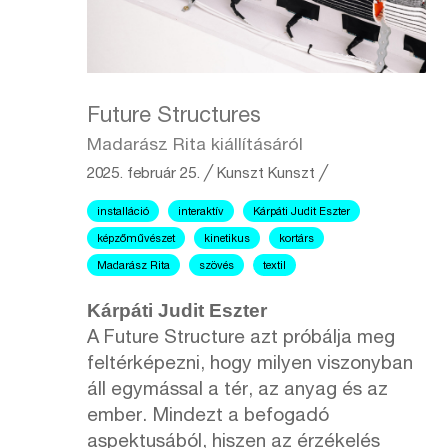
Future Structures
Madarász Rita kiállításáról
2025. február 25.
╱
Kunszt
Kunszt ╱
installáció
interaktív
Kárpáti Judit Eszter
képzőművészet
kinetikus
kortárs
Madarász Rita
szövés
textil
Kárpáti Judit Eszter
A Future Structure azt próbálja meg
feltérképezni, hogy milyen viszonyban
áll egymással a tér, az anyag és az
ember. Mindezt a befogadó
aspektusából, hiszen az érzékelés