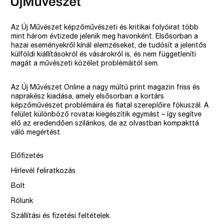
Az Új Művészet képzőművészeti és kritikai folyóirat több
mint három évtizede jelenik meg havonként. Elsősorban a
hazai eseményekről kínál elemzéseket, de tudósít a jelentős
külföldi kiállításokról és vásárokról is, és nem függetleníti
magát a művészeti közélet problémáitól sem.
Az Új Művészet Online a nagy múltú print magazin friss és
naprakész kiadása, amely elsősorban a kortárs
képzőművészet problémáira és fiatal szereplőire fókuszál. A
felület különböző rovatai kiegészítik egymást – így segítve
elő az eredendően szilánkos, de az olvastban kompakttá
váló megértést.
Előfizetés
Hírlevél feliratkozás
Bolt
Rólunk
Szállítási és fizetési feltételek