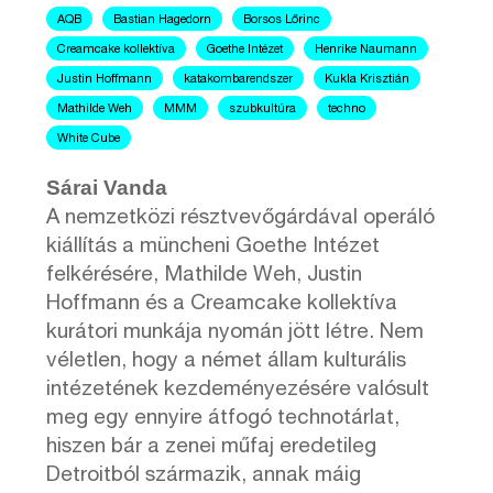
AQB
Bastian Hagedorn
Borsos Lőrinc
Creamcake kollektíva
Goethe Intézet
Henrike Naumann
Justin Hoffmann
katakombarendszer
Kukla Krisztián
Mathilde Weh
MMM
szubkultúra
techno
White Cube
Sárai Vanda
A nemzetközi résztvevőgárdával operáló
kiállítás a müncheni Goethe Intézet
felkérésére, Mathilde Weh, Justin
Hoffmann és a Creamcake kollektíva
kurátori munkája nyomán jött létre. Nem
véletlen, hogy a német állam kulturális
intézetének kezdeményezésére valósult
meg egy ennyire átfogó technotárlat,
hiszen bár a zenei műfaj eredetileg
Detroitból származik, annak máig