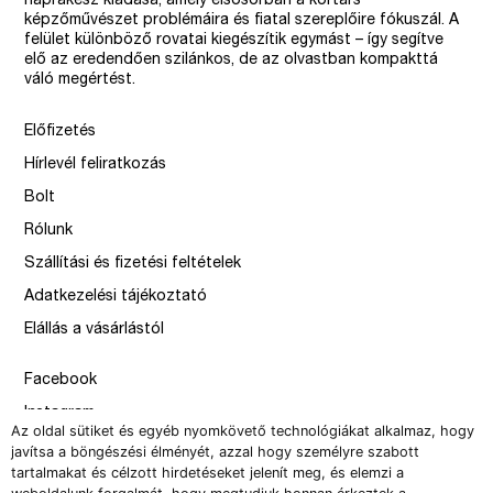
naprakész kiadása, amely elsősorban a kortárs
képzőművészet problémáira és fiatal szereplőire fókuszál. A
felület különböző rovatai kiegészítik egymást – így segítve
elő az eredendően szilánkos, de az olvastban kompakttá
váló megértést.
Előfizetés
Hírlevél feliratkozás
Bolt
Rólunk
Szállítási és fizetési feltételek
Adatkezelési tájékoztató
Elállás a vásárlástól
Facebook
Instagram
Az oldal sütiket és egyéb nyomkövető technológiákat alkalmaz, hogy
Issue
javítsa a böngészési élményét, azzal hogy személyre szabott
tartalmakat és célzott hirdetéseket jelenít meg, és elemzi a
–