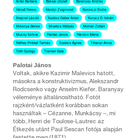
Antal Barbara
Baksai József
Baranyay András
Hézső Ferenc
Károlyi Zsigmond
Koronczi Endre
Krajcsó László
Kudász Gábor Arion
Kurucz D. István
Mikonya Bence
Misetics Mátyás
Molnár Zoltán
Mucsy Szilvia
Palotai János
Pecsics Mária
Réthey-Prikkel Tamás
Szabics Ágnes
Tihanyi Anna
Tóth György
Tranker Kata
Palotai János
Voltak, akikre Kazimir Malevics hatott,
másokra a konstruktivizmus, Alekszandr
Rodcsenko vagy Anselm Kiefer. Baranyay
véleménye általánosítható. Fotót
rajzként/vázlatként korábban sokan
használtak – Cézanne, Munkácsy –, mi
több, Henri de Toulose-Lautrec az
Étkezés utánt Paul Sescan fotója alapján
festette meg (1871).