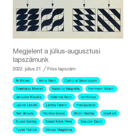
Megjelent a július-augusztusi
lapszámunk
2022. július 21.
╱
Friss lapszám
Ai Weiwei
Anna Mark
Cedric af Geijersstam
Esterházy Marcell
háborús fotográfia
Hermann Nitsch
Januško Klaudia
Katarina Sevic
konfliktus
Lakner László
Lantos Ferenc
manipuláció
Neïl Beloufa
Pacifico Silano
Shirin Neshat
street art
Susan Sontag
Szabó Klára Petra
Szauder Dávid
Tayler Patrick
Ványai Magdolna