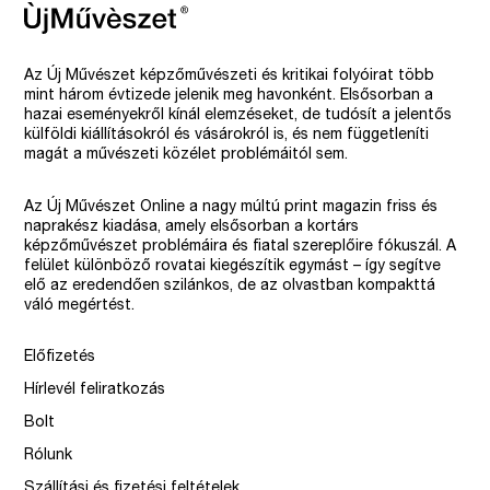
Az Új Művészet képzőművészeti és kritikai folyóirat több
mint három évtizede jelenik meg havonként. Elsősorban a
hazai eseményekről kínál elemzéseket, de tudósít a jelentős
külföldi kiállításokról és vásárokról is, és nem függetleníti
magát a művészeti közélet problémáitól sem.
Az Új Művészet Online a nagy múltú print magazin friss és
naprakész kiadása, amely elsősorban a kortárs
képzőművészet problémáira és fiatal szereplőire fókuszál. A
felület különböző rovatai kiegészítik egymást – így segítve
elő az eredendően szilánkos, de az olvastban kompakttá
váló megértést.
Előfizetés
Hírlevél feliratkozás
Bolt
Rólunk
Szállítási és fizetési feltételek