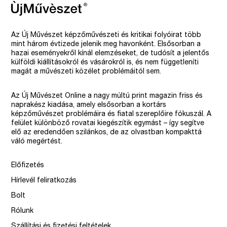
Az Új Művészet képzőművészeti és kritikai folyóirat több
mint három évtizede jelenik meg havonként. Elsősorban a
hazai eseményekről kínál elemzéseket, de tudósít a jelentős
külföldi kiállításokról és vásárokról is, és nem függetleníti
magát a művészeti közélet problémáitól sem.
Az Új Művészet Online a nagy múltú print magazin friss és
naprakész kiadása, amely elsősorban a kortárs
képzőművészet problémáira és fiatal szereplőire fókuszál. A
felület különböző rovatai kiegészítik egymást – így segítve
elő az eredendően szilánkos, de az olvastban kompakttá
váló megértést.
Előfizetés
Hírlevél feliratkozás
Bolt
Rólunk
Szállítási és fizetési feltételek