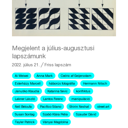
Megjelent a július-augusztusi
lapszámunk
2022. július 21.
╱
Friss lapszám
Ai Weiwei
Anna Mark
Cedric af Geijersstam
Esterházy Marcell
háborús fotográfia
Hermann Nitsch
Januško Klaudia
Katarina Sevic
konfliktus
Lakner László
Lantos Ferenc
manipuláció
Neïl Beloufa
Pacifico Silano
Shirin Neshat
street art
Susan Sontag
Szabó Klára Petra
Szauder Dávid
Tayler Patrick
Ványai Magdolna