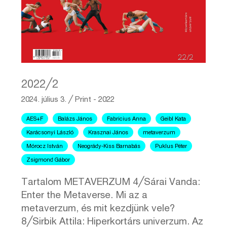
2022╱2
2024. július 3.
╱
Print - 2022
AES+F
Balázs János
Fabricius Anna
Geibl Kata
Karácsonyi László
Krasznai János
metaverzum
Mórocz István
Neogrády-Kiss Barnabás
Puklus Péter
Zsigmond Gábor
Tartalom METAVERZUM 4╱Sárai Vanda:
Enter the Metaverse. Mi az a
metaverzum, és mit kezdjünk vele?
8╱Sirbik Attila: Hiperkortárs univerzum. Az