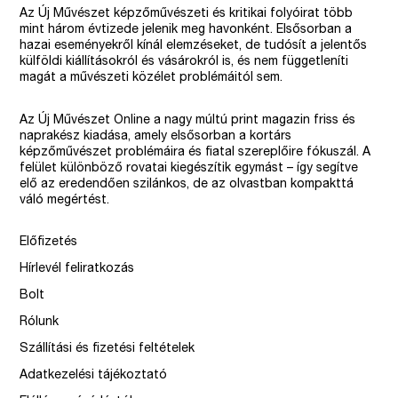
Az Új Művészet képzőművészeti és kritikai folyóirat több
mint három évtizede jelenik meg havonként. Elsősorban a
hazai eseményekről kínál elemzéseket, de tudósít a jelentős
külföldi kiállításokról és vásárokról is, és nem függetleníti
magát a művészeti közélet problémáitól sem.
Az Új Művészet Online a nagy múltú print magazin friss és
naprakész kiadása, amely elsősorban a kortárs
képzőművészet problémáira és fiatal szereplőire fókuszál. A
felület különböző rovatai kiegészítik egymást – így segítve
elő az eredendően szilánkos, de az olvastban kompakttá
váló megértést.
Előfizetés
Hírlevél feliratkozás
Bolt
Rólunk
Szállítási és fizetési feltételek
Adatkezelési tájékoztató