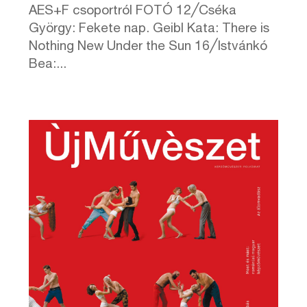
AES+F csoportról FOTÓ 12╱Cséka
György: Fekete nap. Geibl Kata: There is
Nothing New Under the Sun 16╱Istvánkó
Bea:...