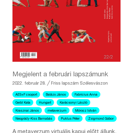
Megjelent a februári lapszámunk
2022. február 28.
╱
Friss lapszám
Szélesvászon
AES+F csoport
Balázs János
Fabricius Anna
Geibl Kata
Hungart
Karácsonyi László
Krasznai János
metaverzum
Mórocz István
Neogrády-Kiss Barnabás
Puklus Péter
Zsigmond Gábor
A metaverzum virtuális kapui előtt állunk.