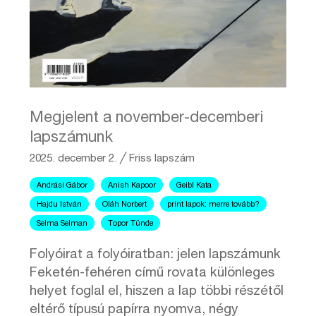
Megjelent a november-decemberi
lapszámunk
2025. december 2.
╱
Friss lapszám
Andrási Gábor
Anish Kapoor
Geibl Kata
Hajdu István
Oláh Norbert
print lapok: merre tovább?
Selma Selman
Topor Tünde
Folyóirat a folyóiratban: jelen lapszámunk
Feketén-fehéren című rovata különleges
helyet foglal el, hiszen a lap többi részétől
eltérő típusú papírra nyomva, négy