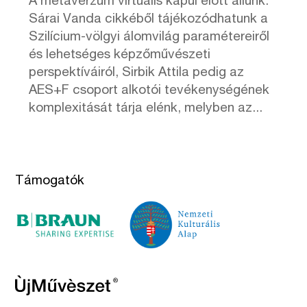
A metaverzum virtuális kapui előtt állunk.
Sárai Vanda cikkéből tájékozódhatunk a
Szilícium-völgyi álomvilág paramétereiről
és lehetséges képzőművészeti
perspektíváiról, Sirbik Attila pedig az
AES+F csoport alkotói tevékenységének
komplexitását tárja elénk, melyben az...
Támogatók