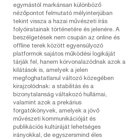
egymástól markánsan különböző
nézőpontot felmutató mélyinterjúban
tekint vissza a hazai művészeti írás
folyóiratainak történetére és jelenére. A
beszélgetések nem csupán az online és
offline terek között egyensúlyozó
platformok sajátos működési logikáját
tárják fel, hanem körvonalazódnak azok a
kilátások is, amelyek a jelen
megfoghatatlanul változó közegében
kirajzolódnak: a stabilitás és a
bizonytalanság váltakozó hullámai,
valamint azok a prekárius
forgatókönyvek, amelyek a jövő
művészeti kommunikációját és
publikációs kultúráját lehetséges
irányokkal, de egyszersmind éles