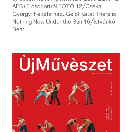
AES+F csoportról FOTÓ 12╱Cséka
György: Fekete nap. Geibl Kata: There is
Nothing New Under the Sun 16╱Istvánkó
Bea:...