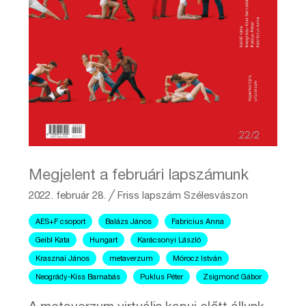
Megjelent a februári lapszámunk
2022. február 28.
╱
Friss lapszám
Szélesvászon
AES+F csoport
Balázs János
Fabricius Anna
Geibl Kata
Hungart
Karácsonyi László
Krasznai János
metaverzum
Mórocz István
Neogrády-Kiss Barnabás
Puklus Péter
Zsigmond Gábor