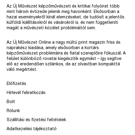
Az Új Művészet képzőművészeti és kritikai folyóirat több
mint három évtizede jelenik meg havonként. Elsősorban a
hazai eseményekről kínál elemzéseket, de tudósít a jelentős
külföldi kiállításokról és vásárokról is, és nem függetleníti
magát a művészeti közélet problémáitól sem.
Az Új Művészet Online a nagy múltú print magazin friss és
naprakész kiadása, amely elsősorban a kortárs
képzőművészet problémáira és fiatal szereplőire fókuszál. A
felület különböző rovatai kiegészítik egymást – így segítve
elő az eredendően szilánkos, de az olvastban kompakttá
váló megértést.
Előfizetés
Hírlevél feliratkozás
Bolt
Rólunk
Szállítási és fizetési feltételek
Adatkezelési tájékoztató