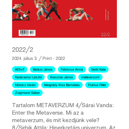
2022╱2
2024. július 3.
╱
Print - 2022
AES+F
Balázs János
Fabricius Anna
Geibl Kata
Karácsonyi László
Krasznai János
metaverzum
Mórocz István
Neogrády-Kiss Barnabás
Puklus Péter
Zsigmond Gábor
Tartalom METAVERZUM 4╱Sárai Vanda:
Enter the Metaverse. Mi az a
metaverzum, és mit kezdjünk vele?
8╱Sirbik Attila: Hiperkortárs univerzum. Az