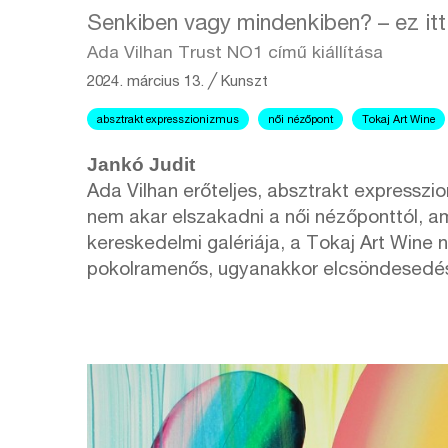
Senkiben vagy mindenkiben? – ez itt
Ada Vilhan Trust NO1 című kiállítása
2024. március 13.
╱
Kunszt
absztrakt expresszionizmus
női nézőpont
Tokaj Art Wine
Jankó Judit
Ada Vilhan erőteljes, absztrakt expresszi
nem akar elszakadni a női nézőponttól, am
kereskedelmi galériája, a Tokaj Art Wine n
pokolramenős, ugyanakkor elcsöndesedés