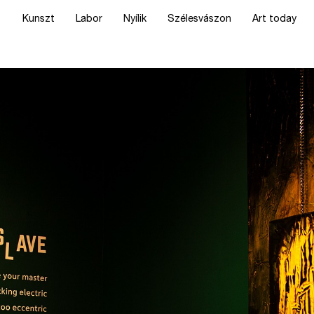
Kunszt
Labor
Nyílik
Szélesvászon
Art today