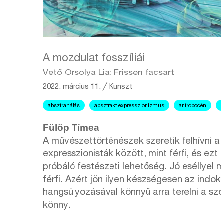
A mozdulat fosszíliái
Vető Orsolya Lia: Frissen facsart
2022. március 11.
╱
Kunszt
absztrahálás
absztrakt expresszionizmus
antropocén
Fülöp Tímea
A művészettörténészek szeretik felhívni a
expresszionisták között, mint férfi, és e
próbáló festészeti lehetőség. Jó eséllyel 
férfi. Azért jön ilyen készségesen az indo
hangsúlyozásával könnyű arra terelni a s
könny.