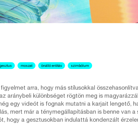
gesztus
moszat
önálló entitás
szimbólum
 figyelmet arra, hogy más stílusokkal összehasonlít
zt az aránybeli különbséget rögtön meg is magyarázzá
még egy videót is fognak mutatni a karjait lengető, ha
klás, mert már a ténymegállapításban is benne van a 
zót, hogy a gesztusokban indulattá kondenzált érzel