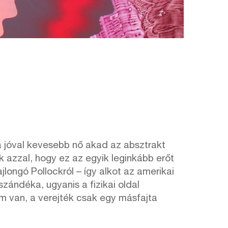
va jóval kevesebb nő akad az absztrakt
k azzal, hogy ez az egyik leginkább erőt
jlongó Pollockról – így alkot az amerikai
szándéka, ugyanis a fizikai oldal
em van, a verejték csak egy másfajta