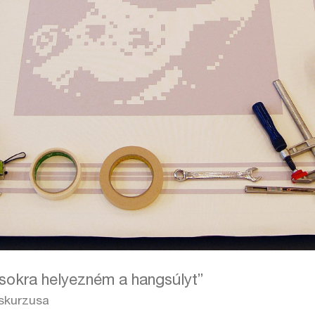
sokra helyezném a hangsúlyt”
skurzusa