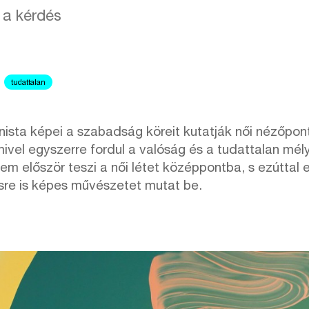
 a kérdés
tudattalan
onista képei a szabadság köreit kutatják női nézőp
ivel egyszerre fordul a valóság és a tudattalan mél
em először teszi a női létet középpontba, s ezúttal eg
re is képes művészetet mutat be.