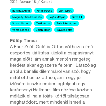
2022. február 18.
╱
Kunszt
Bányász Anna
Forrai Ferenc
Lak Róbert
Neogrády-Kiss Barnabás
Regős Mátyás
Seres Lili
Simon Márton
Terék Anna
Tóth Réka Ágnes
Vámos János
Zalán Tibor
Závada Péter
Fülöp Tímea
A Faur Zsófi Galéria Otthonról haza című
csoportos kiállítása kijelöli a csapásirányt
maga előtt, ám annak mentén rengeteg
kérdést akar egyszerre feltenni. Látszólag
arról a banális dilemmáról van szó, hogy
mitől otthon az otthon, amin egy jó
ízlésére büszke ember legfeljebb egy
karácsonyi Hallmark-film nézése közben
mélázik el, ha a tojáslikőrtől túlságosan
meghatódott, mert mindenki ismeri a