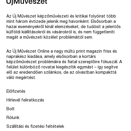
Az Új Művészet képzőművészeti és kritikai folyóirat több
mint három évtizede jelenik meg havonként. Elsősorban a
hazai eseményekről kínál elemzéseket, de tudósít a jelentős
külföldi kiállításokról és vásárokról is, és nem függetleníti
magát a művészeti közélet problémáitól sem.
Az Új Művészet Online a nagy múltú print magazin friss és
naprakész kiadása, amely elsősorban a kortárs
képzőművészet problémáira és fiatal szereplőire fókuszál. A
felület különböző rovatai kiegészítik egymást – így segítve
elő az eredendően szilánkos, de az olvastban kompakttá
váló megértést.
Előfizetés
Hírlevél feliratkozás
Bolt
Rólunk
Szállítási és fizetési feltételek