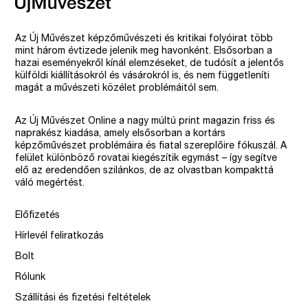
Az Új Művészet képzőművészeti és kritikai folyóirat több
mint három évtizede jelenik meg havonként. Elsősorban a
hazai eseményekről kínál elemzéseket, de tudósít a jelentős
külföldi kiállításokról és vásárokról is, és nem függetleníti
magát a művészeti közélet problémáitól sem.
Az Új Művészet Online a nagy múltú print magazin friss és
naprakész kiadása, amely elsősorban a kortárs
képzőművészet problémáira és fiatal szereplőire fókuszál. A
felület különböző rovatai kiegészítik egymást – így segítve
elő az eredendően szilánkos, de az olvastban kompakttá
váló megértést.
Előfizetés
Hírlevél feliratkozás
Bolt
Rólunk
Szállítási és fizetési feltételek