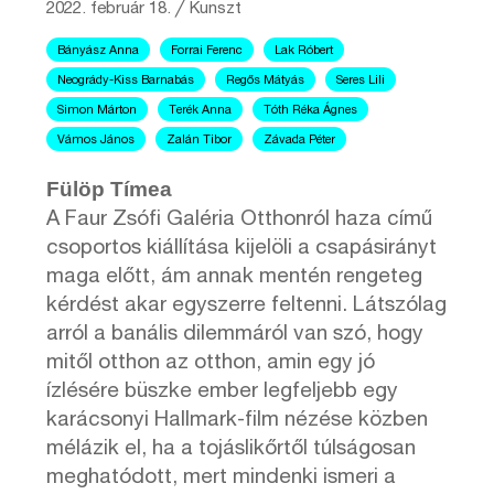
2022. február 18.
╱
Kunszt
Bányász Anna
Forrai Ferenc
Lak Róbert
Neogrády-Kiss Barnabás
Regős Mátyás
Seres Lili
Simon Márton
Terék Anna
Tóth Réka Ágnes
Vámos János
Zalán Tibor
Závada Péter
Fülöp Tímea
A Faur Zsófi Galéria Otthonról haza című
csoportos kiállítása kijelöli a csapásirányt
maga előtt, ám annak mentén rengeteg
kérdést akar egyszerre feltenni. Látszólag
arról a banális dilemmáról van szó, hogy
mitől otthon az otthon, amin egy jó
ízlésére büszke ember legfeljebb egy
karácsonyi Hallmark-film nézése közben
mélázik el, ha a tojáslikőrtől túlságosan
meghatódott, mert mindenki ismeri a