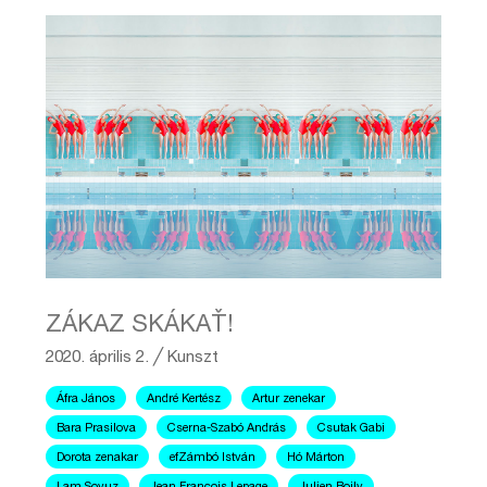
ZÁKAZ SKÁKAŤ!
2020. április 2.
╱
Kunszt
Áfra János
André Kertész
Artur zenekar
Bara Prasilova
Cserna-Szabó András
Csutak Gabi
Dorota zenakar
efZámbó István
Hó Márton