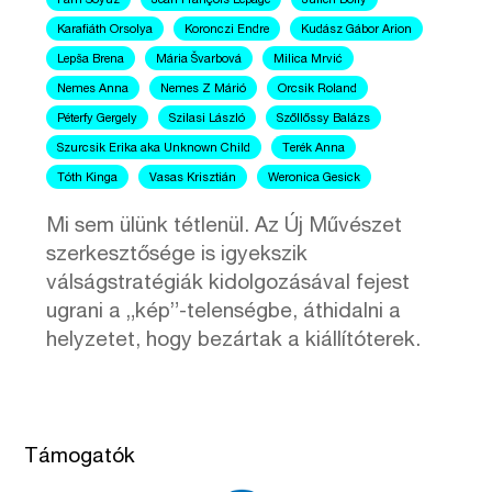
I am Soyuz
Jean François Lepage
Julien Boily
Karafiáth Orsolya
Koronczi Endre
Kudász Gábor Arion
Lepša Brena
Mária Švarbová
Milica Mrvić
Nemes Anna
Nemes Z Márió
Orcsik Roland
Péterfy Gergely
Szilasi László
Szőllőssy Balázs
Szurcsik Erika aka Unknown Child
Terék Anna
Tóth Kinga
Vasas Krisztián
Weronica Gesick
Mi sem ülünk tétlenül. Az Új Művészet
szerkesztősége is igyekszik
válságstratégiák kidolgozásával fejest
ugrani a „kép”-telenségbe, áthidalni a
helyzetet, hogy bezártak a kiállítóterek.
Támogatók