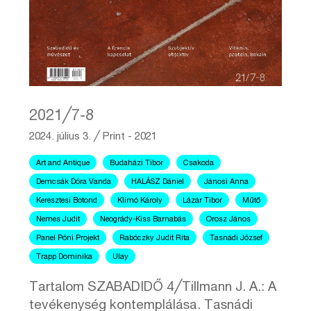
2021╱7-8
2024. július 3.
╱
Print - 2021
Art and Antique
Budaházi Tibor
Csakoda
Demcsák Dóra Vanda
HALÁSZ Dániel
Jánosi Anna
Keresztesi Botond
Klimó Károly
Lázár Tibor
Műtő
Nemes Judit
Neogrády-Kiss Barnabás
Orosz János
Panel Póni Projekt
Rabóczky Judit Rita
Tasnádi József
Trapp Dominika
Ulay
Tartalom SZABADIDŐ 4╱Tillmann J. A.: A
tevékenység kontemplálása. Tasnádi