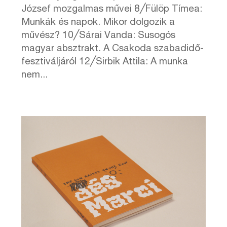
József mozgalmas művei 8╱Fülöp Tímea:
Munkák és napok. Mikor dolgozik a
művész? 10╱Sárai Vanda: Susogós
magyar absztrakt. A Csakoda szabadidő-
fesztiváljáról 12╱Sirbik Attila: A munka
nem...