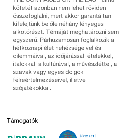
THE SON RAISES ON THE EAST című
kötetét azonban nem lehet röviden
összefoglalni, mert akkor garantáltan
kifelejtünk belőle néhány lényeges
alkotórészt. Témáját meghatározni sem
egyszerű. Párhuzamosan foglalkozik a
hétköznapi élet nehézségeivel és
dilemmáival, az időjárással, ételekkel,
italokkal, a kultúrával, a művészléttel, a
szavak vagy egyes dolgok
félreértelmezéseivel, illetve
szójátékokkal.
Támogatók