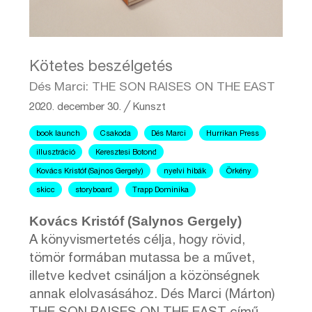
Kötetes beszélgetés
Dés Marci: THE SON RAISES ON THE EAST
2020. december 30.
╱
Kunszt
book launch
Csakoda
Dés Marci
Hurrikan Press
illusztráció
Keresztesi Botond
Kovács Kristóf (Sajnos Gergely)
nyelvi hibák
Örkény
skicc
storyboard
Trapp Dominika
Kovács Kristóf (Salynos Gergely)
A könyvismertetés célja, hogy rövid,
tömör formában mutassa be a művet,
illetve kedvet csináljon a közönségnek
annak elolvasásához. Dés Marci (Márton)