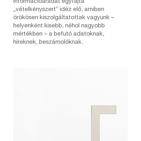
információáradat egyfajta
„vételkényszert” idéz elő, amiben
örökösen kiszolgáltatottak vagyunk –
helyenként kisebb, néhol nagyobb
mértékben – a befutó adatoknak,
híreknek, beszámolóknak.