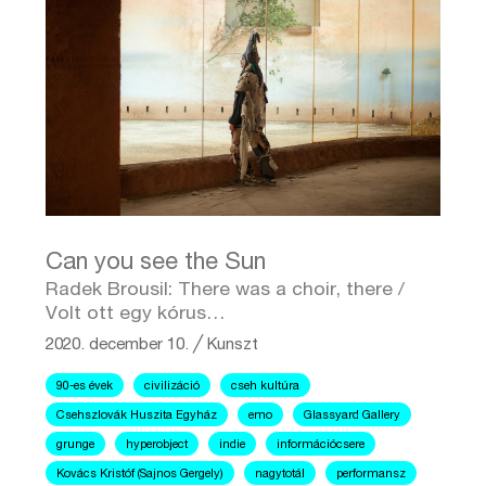
Can you see the Sun
Radek Brousil: There was a choir, there /
Volt ott egy kórus…
2020. december 10.
╱
Kunszt
90-es évek
civilizáció
cseh kultúra
Csehszlovák Huszita Egyház
emo
Glassyard Gallery
grunge
hyperobject
indie
információcsere
Kovács Kristóf (Sajnos Gergely)
nagytotál
performansz