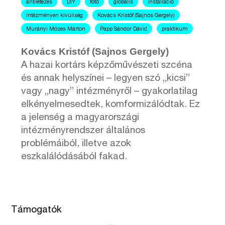
antilétezés
DIY
fotó
globális
installáció
intézményen kívüliség
Kovács Kristóf (Sajnos Gergely)
Murányi Mózes Márton
Papp Sándor Dávid
praktikum
Kovács Kristóf (Sajnos Gergely)
A hazai kortárs képzőművészeti szcéna
és annak helyszínei – legyen szó „kicsi”
vagy „nagy” intézményről – gyakorlatilag
elkényelmesedtek, komformizálódtak. Ez
a jelenség a magyarországi
intézményrendszer általános
problémáiból, illetve azok
eszkalálódásából fakad.
Támogatók