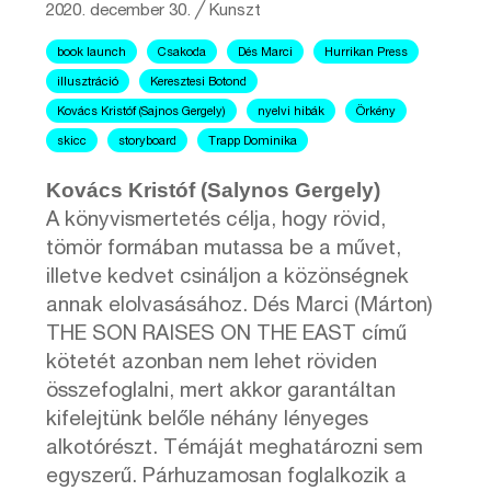
2020. december 30.
╱
Kunszt
book launch
Csakoda
Dés Marci
Hurrikan Press
illusztráció
Keresztesi Botond
Kovács Kristóf (Sajnos Gergely)
nyelvi hibák
Örkény
skicc
storyboard
Trapp Dominika
Kovács Kristóf (Salynos Gergely)
A könyvismertetés célja, hogy rövid,
tömör formában mutassa be a művet,
illetve kedvet csináljon a közönségnek
annak elolvasásához. Dés Marci (Márton)
THE SON RAISES ON THE EAST című
kötetét azonban nem lehet röviden
összefoglalni, mert akkor garantáltan
kifelejtünk belőle néhány lényeges
alkotórészt. Témáját meghatározni sem
egyszerű. Párhuzamosan foglalkozik a