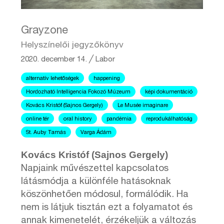
Grayzone
Helyszínelői jegyzőkönyv
2020. december 14.
╱
Labor
alternatív lehetőségek
happening
Hordozható Intelligencia Fokozó Múzeum
képi dokumentáció
Kovács Kristóf (Sajnos Gergely)
Le Musée imaginare
online tér
oral history
pandémia
reprodukálhatóság
St. Auby Tamás
Varga Ádám
Kovács Kristóf (Sajnos Gergely)
Napjaink művészettel kapcsolatos
látásmódja a különféle hatásoknak
köszönhetően módosul, formálódik. Ha
nem is látjuk tisztán ezt a folyamatot és
annak kimenetelét, érzékeljük a változás