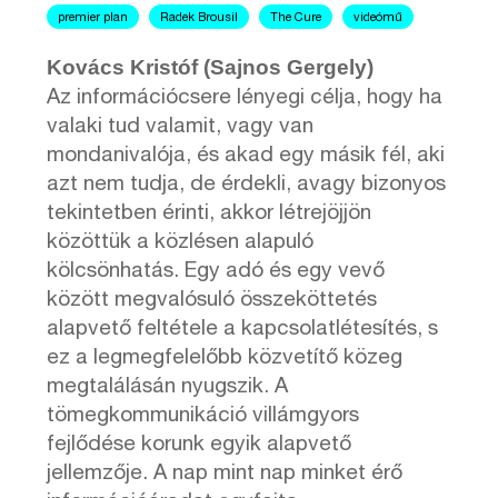
premier plan
Radek Brousil
The Cure
videómű
Kovács Kristóf (Sajnos Gergely)
Az információcsere lényegi célja, hogy ha
valaki tud valamit, vagy van
mondanivalója, és akad egy másik fél, aki
azt nem tudja, de érdekli, avagy bizonyos
tekintetben érinti, akkor létrejöjjön
közöttük a közlésen alapuló
kölcsönhatás. Egy adó és egy vevő
között megvalósuló összeköttetés
alapvető feltétele a kapcsolatlétesítés, s
ez a legmegfelelőbb közvetítő közeg
megtalálásán nyugszik. A
tömegkommunikáció villámgyors
fejlődése korunk egyik alapvető
jellemzője. A nap mint nap minket érő