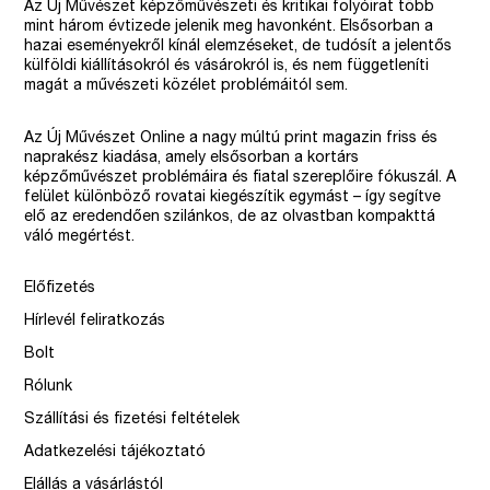
Az Új Művészet képzőművészeti és kritikai folyóirat több
mint három évtizede jelenik meg havonként. Elsősorban a
hazai eseményekről kínál elemzéseket, de tudósít a jelentős
külföldi kiállításokról és vásárokról is, és nem függetleníti
magát a művészeti közélet problémáitól sem.
Az Új Művészet Online a nagy múltú print magazin friss és
naprakész kiadása, amely elsősorban a kortárs
képzőművészet problémáira és fiatal szereplőire fókuszál. A
felület különböző rovatai kiegészítik egymást – így segítve
elő az eredendően szilánkos, de az olvastban kompakttá
váló megértést.
Előfizetés
Hírlevél feliratkozás
Bolt
Rólunk
Szállítási és fizetési feltételek
Adatkezelési tájékoztató
Elállás a vásárlástól