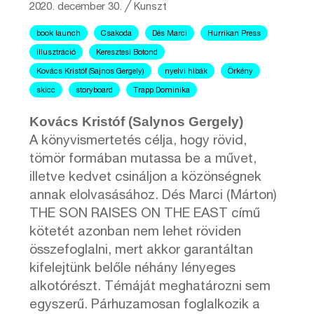
2020. december 30.
╱
Kunszt
book launch
Csakoda
Dés Marci
Hurrikan Press
illusztráció
Keresztesi Botond
Kovács Kristóf (Sajnos Gergely)
nyelvi hibák
Örkény
skicc
storyboard
Trapp Dominika
Kovács Kristóf (Salynos Gergely)
A könyvismertetés célja, hogy rövid,
tömör formában mutassa be a művet,
illetve kedvet csináljon a közönségnek
annak elolvasásához. Dés Marci (Márton)
THE SON RAISES ON THE EAST című
kötetét azonban nem lehet röviden
összefoglalni, mert akkor garantáltan
kifelejtünk belőle néhány lényeges
alkotórészt. Témáját meghatározni sem
egyszerű. Párhuzamosan foglalkozik a