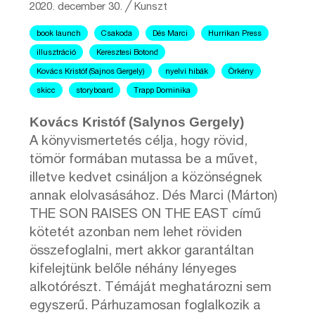
2020. december 30.
╱
Kunszt
book launch
Csakoda
Dés Marci
Hurrikan Press
illusztráció
Keresztesi Botond
Kovács Kristóf (Sajnos Gergely)
nyelvi hibák
Örkény
skicc
storyboard
Trapp Dominika
Kovács Kristóf (Salynos Gergely)
A könyvismertetés célja, hogy rövid,
tömör formában mutassa be a művet,
illetve kedvet csináljon a közönségnek
annak elolvasásához. Dés Marci (Márton)
THE SON RAISES ON THE EAST című
kötetét azonban nem lehet röviden
összefoglalni, mert akkor garantáltan
kifelejtünk belőle néhány lényeges
alkotórészt. Témáját meghatározni sem
egyszerű. Párhuzamosan foglalkozik a