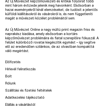
Az Új Művészet képzőművészeti és kritikai folyóirat több
mint három évtizede jelenik meg havonként. Elsősorban a
hazai eseményekről kínál elemzéseket, de tudósít a jelentős
külföldi kiállításokról és vásárokról is, és nem függetleníti
magát a művészeti közélet problémáitól sem.
Az Új Művészet Online a nagy múltú print magazin friss és
naprakész kiadása, amely elsősorban a kortárs
képzőművészet problémáira és fiatal szereplőire fókuszál. A
felület különböző rovatai kiegészítik egymást – így segítve
elő az eredendően szilánkos, de az olvastban kompakttá
váló megértést.
Előfizetés
Hírlevél feliratkozás
Bolt
Rólunk
Szállítási és fizetési feltételek
Adatkezelési tájékoztató
Elállás a vásárlástól