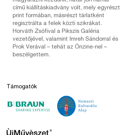
magyarázni kezdünk, határ jön hamar
című kiállításkiadvány volt, mely egyrészt
print formában, másrészt tárlatként
regisztrálta a felek közti szikrákat.
Horváth Zsófival a Pikszis Galéria
vezetőjével, valamint Imreh Sándorral és
Prok Verával – tehát az Önzine-nel –
beszélgettem.
Támogatók