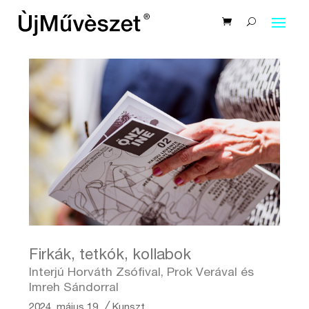
Firkák, tetkók, kollabok
Interjú Horváth Zsófival, Prok Verával és
Imreh Sándorral
2024. május 19.
╱
Kunszt