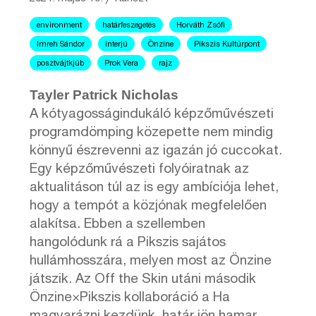
environment
határfeszegetés
Horváth Zsófi
Imreh Sándor
interjú
Önzine
Pikszis Kultúrpont
posztvájtkjúb
Prok Vera
rajz
Tayler Patrick Nicholas
A kótyagosságindukáló képzőművészeti
programdömping közepette nem mindig
könnyű észrevenni az igazán jó cuccokat.
Egy képzőművészeti folyóiratnak az
aktualitáson túl az is egy ambíciója lehet,
hogy a tempót a közjónak megfelelően
alakítsa. Ebben a szellemben
hangolódunk rá a Pikszis sajátos
hullámhosszára, melyen most az Önzine
játszik. Az Off the Skin utáni második
Önzine×Pikszis kollaboráció a Ha