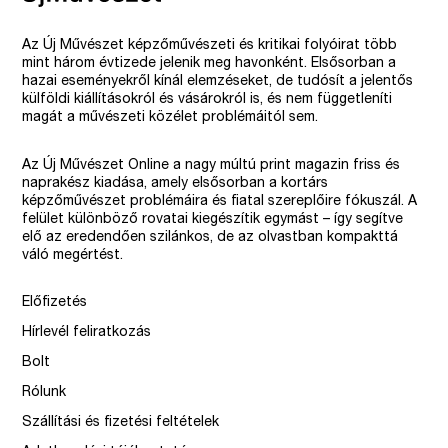
Az Új Művészet képzőművészeti és kritikai folyóirat több
mint három évtizede jelenik meg havonként. Elsősorban a
hazai eseményekről kínál elemzéseket, de tudósít a jelentős
külföldi kiállításokról és vásárokról is, és nem függetleníti
magát a művészeti közélet problémáitól sem.
Az Új Művészet Online a nagy múltú print magazin friss és
naprakész kiadása, amely elsősorban a kortárs
képzőművészet problémáira és fiatal szereplőire fókuszál. A
felület különböző rovatai kiegészítik egymást – így segítve
elő az eredendően szilánkos, de az olvastban kompakttá
váló megértést.
Előfizetés
Hírlevél feliratkozás
Bolt
Rólunk
Szállítási és fizetési feltételek