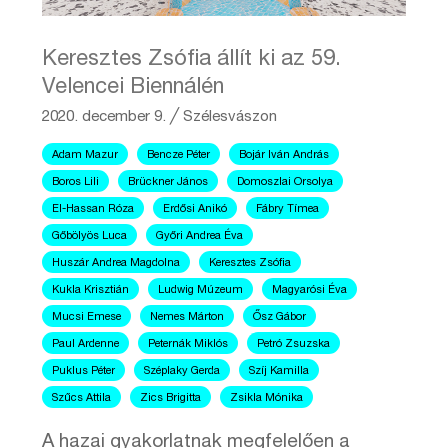
Keresztes Zsófia állít ki az 59.
Velencei Biennálén
2020. december 9.
╱
Szélesvászon
Adam Mazur
Bencze Péter
Bojár Iván András
Boros Lili
Brückner János
Domoszlai Orsolya
El-Hassan Róza
Erdősi Anikó
Fábry Tímea
Gőbölyös Luca
Győri Andrea Éva
Huszár Andrea Magdolna
Keresztes Zsófia
Kukla Krisztián
Ludwig Múzeum
Magyarósi Éva
Mucsi Emese
Nemes Márton
Ősz Gábor
Paul Ardenne
Peternák Miklós
Petró Zsuzska
Puklus Péter
Széplaky Gerda
Szíj Kamilla
Szűcs Attila
Zics Brigitta
Zsikla Mónika
A hazai gyakorlatnak megfelelően a