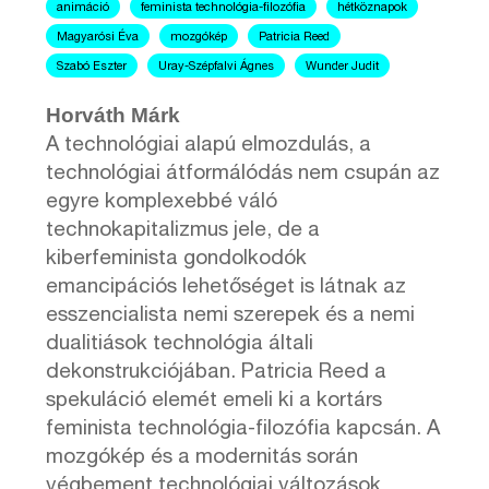
animáció
feminista technológia-filozófia
hétköznapok
Magyarósi Éva
mozgókép
Patricia Reed
Szabó Eszter
Uray-Szépfalvi Ágnes
Wunder Judit
Horváth Márk
A technológiai alapú elmozdulás, a
technológiai átformálódás nem csupán az
egyre komplexebbé váló
technokapitalizmus jele, de a
kiberfeminista gondolkodók
emancipációs lehetőséget is látnak az
esszencialista nemi szerepek és a nemi
dualitiások technológia általi
dekonstrukciójában. Patricia Reed a
spekuláció elemét emeli ki a kortárs
feminista technológia-filozófia kapcsán. A
mozgókép és a modernitás során
végbement technológiai változások