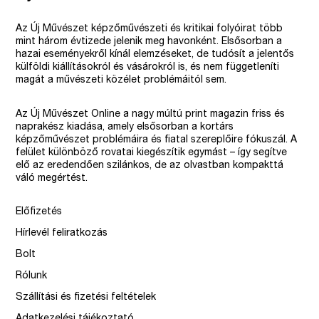
Az Új Művészet képzőművészeti és kritikai folyóirat több
mint három évtizede jelenik meg havonként. Elsősorban a
hazai eseményekről kínál elemzéseket, de tudósít a jelentős
külföldi kiállításokról és vásárokról is, és nem függetleníti
magát a művészeti közélet problémáitól sem.
Az Új Művészet Online a nagy múltú print magazin friss és
naprakész kiadása, amely elsősorban a kortárs
képzőművészet problémáira és fiatal szereplőire fókuszál. A
felület különböző rovatai kiegészítik egymást – így segítve
elő az eredendően szilánkos, de az olvastban kompakttá
váló megértést.
Előfizetés
Hírlevél feliratkozás
Bolt
Rólunk
Szállítási és fizetési feltételek
Adatkezelési tájékoztató