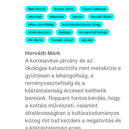
Bede Kincső
Borsos Lőrinc
Claire Colebrook
deformált
felbomlás
hernyó
Horváth Ádám
kékes szemétréteg
kultúratudományos közeg
növénykoszorú
ökológia
összeomlott bolygó
Péli Barna
Tasnádi József
vég jelei
Horváth Márk
A koronavírus-járvány és az
ökológiai katasztrófa mint metakrízis e
gyüttesen a lehangoltság, a
reményvesztettség és a
kilátástalanság érzéseit kelthetik
bennünk. Roppant fontos kérdés, hogy
a kortárs művészeti, valamint
általánosságban a kultúratudományos
közeg mit tud kezdeni a negativitás és
a kilátástalanság ezen