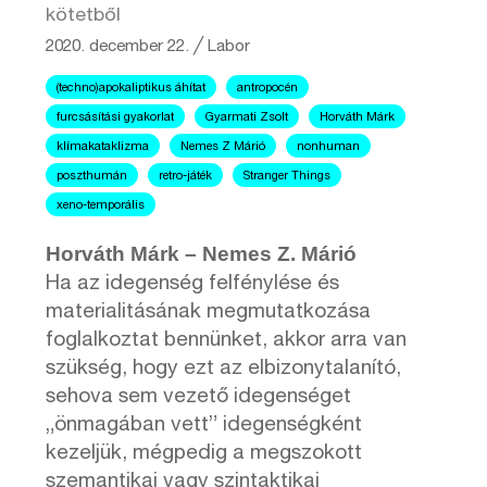
kötetből
2020. december 22.
╱
Labor
(techno)apokaliptikus áhítat
antropocén
furcsásítási gyakorlat
Gyarmati Zsolt
Horváth Márk
klímakataklizma
Nemes Z Márió
nonhuman
poszthumán
retro-játék
Stranger Things
xeno-temporális
Horváth Márk – Nemes Z. Márió
Ha az idegenség felfénylése és
materialitásának megmutatkozása
foglalkoztat bennünket, akkor arra van
szükség, hogy ezt az elbizonytalanító,
sehova sem vezető idegenséget
„önmagában vett” idegenségként
kezeljük, mégpedig a megszokott
szemantikai vagy szintaktikai