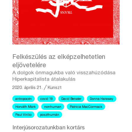
Felkészülés az elképzelhetetlen
eljövetelére
A dolgok önmagukba való visszahúzódása
Hiperkapitalista átalakulás
2020. április 21.
╱
Kunszt
antropocén
covid 19
David Benater
Donna Haraway
Horváth Márk
nonhuman
Patricia MacCormack
Paul Virilio
poszthumán
Interjúsorozatunkban kortárs