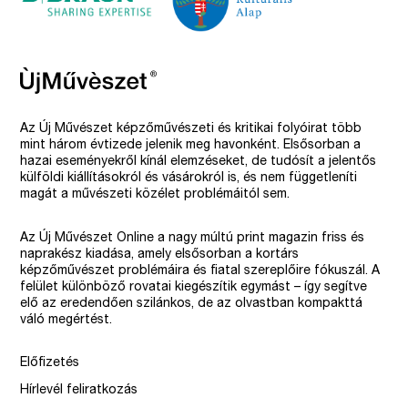
Az Új Művészet képzőművészeti és kritikai folyóirat több
mint három évtizede jelenik meg havonként. Elsősorban a
hazai eseményekről kínál elemzéseket, de tudósít a jelentős
külföldi kiállításokról és vásárokról is, és nem függetleníti
magát a művészeti közélet problémáitól sem.
Az Új Művészet Online a nagy múltú print magazin friss és
naprakész kiadása, amely elsősorban a kortárs
képzőművészet problémáira és fiatal szereplőire fókuszál. A
felület különböző rovatai kiegészítik egymást – így segítve
elő az eredendően szilánkos, de az olvastban kompakttá
váló megértést.
Előfizetés
Hírlevél feliratkozás