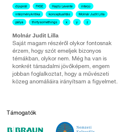
díjspirál
FKSE
Hajdú Levente
interjú
intézménykritika
konceptualitás
Molnár Judit Lilla
pálya
thirtysomethings
x
y
z
Molnár Judit Lilla
Saját magam részéről olykor fontosnak
érzem, hogy szót emeljek bizonyos
témákban, olykor nem. Még ha van is
konkrét társadalmi jövőképem, engem
jobban foglalkoztat, hogy a művészeti
közeg anomáliáira irányítsam a figyelmet.
Támogatók