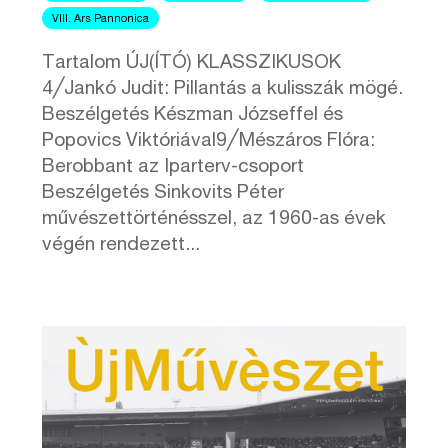
VIII. Ars Pannonica
Tartalom ÚJ(ÍTÓ) KLASSZIKUSOK
4╱Jankó Judit: Pillantás a kulisszák mögé.
Beszélgetés Készman Józseffel és
Popovics Viktóriával9╱Mészáros Flóra:
Berobbant az Iparterv-csoport
Beszélgetés Sinkovits Péter
művészettörténésszel, az 1960-as évek
végén rendezett...