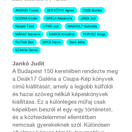
ANDRÁS Tünde
BERTÓTHY Ágnes
CSIBI Boróka
GODINA Eszter
GRELA Alexandra
JÁSDI Juli
Kárpáti Tibor
LITKEI Juli
MAKHULT Gabriella
MÁRAY Mariann
MAROS Krisztina
ROFUSZ Kinga
RUTKAI Bori
SIPOS Fanni
Stark Attila
SZINVAI Dániel
Jankó Judit
A Budapest 150 keretében rendezte meg
a Deák17 Galéria a Csupa-Kép könyvek
című kiállítását, amely a legjobb külföldi
és hazai szöveg nélküli képeskönyvek
kiállítása. Ez a különleges műfaj csak
képekben beszél el egy-egy történetet,
és a közhiedelemmel ellentétben
nemcsak gyerekeknek szól. Különösen