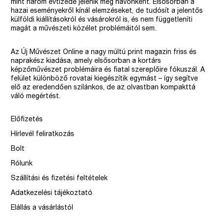
mint három évtizede jelenik meg havonként. Elsősorban a
hazai eseményekről kínál elemzéseket, de tudósít a jelentős
külföldi kiállításokról és vásárokról is, és nem függetleníti
magát a művészeti közélet problémáitól sem.
Az Új Művészet Online a nagy múltú print magazin friss és
naprakész kiadása, amely elsősorban a kortárs
képzőművészet problémáira és fiatal szereplőire fókuszál. A
felület különböző rovatai kiegészítik egymást – így segítve
elő az eredendően szilánkos, de az olvastban kompakttá
váló megértést.
Előfizetés
Hírlevél feliratkozás
Bolt
Rólunk
Szállítási és fizetési feltételek
Adatkezelési tájékoztató
Elállás a vásárlástól