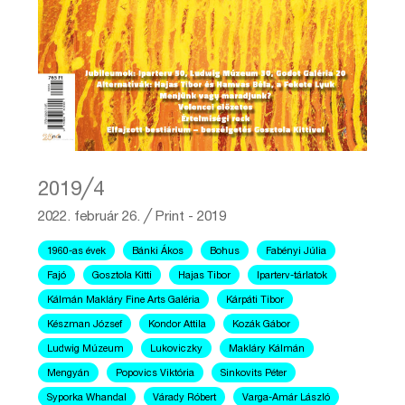
2019╱4
2022. február 26.
╱
Print - 2019
1960-as évek
Bánki Ákos
Bohus
Fabényi Júlia
Fajó
Gosztola Kitti
Hajas Tibor
Iparterv-tárlatok
Kálmán Makláry Fine Arts Galéria
Kárpáti Tibor
Készman József
Kondor Attila
Kozák Gábor
Ludwig Múzeum
Lukoviczky
Makláry Kálmán
Mengyán
Popovics Viktória
Sinkovits Péter
Syporka Whandal
Várady Róbert
Varga-Amár László