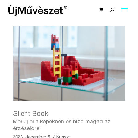
Silent Book
Merülj el a képekben és bízd magad az
érzéseidre!
2023. december 5.
╱
Kunszt