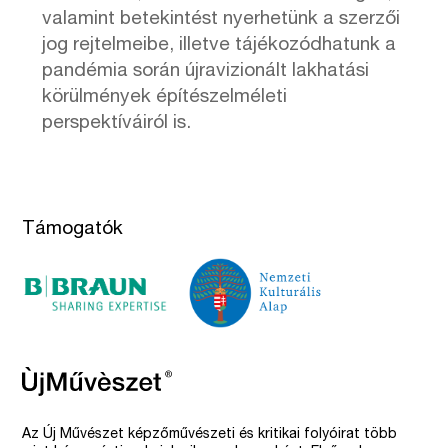
valamint betekintést nyerhetünk a szerzői
jog rejtelmeibe, illetve tájékozódhatunk a
pandémia során újravizionált lakhatási
körülmények építészelméleti
perspektíváiról is.
Támogatók
Az Új Művészet képzőművészeti és kritikai folyóirat több