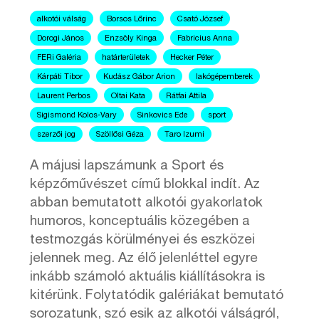
alkotói válság
Borsos Lőrinc
Csató József
Dorogi János
Enzsöly Kinga
Fabricius Anna
FERi Galéria
határterületek
Hecker Péter
Kárpáti Tibor
Kudász Gábor Arion
lakógépemberek
Laurent Perbos
Oltai Kata
Rátfai Attila
Sigismond Kolos-Vary
Sinkovics Ede
sport
szerzői jog
Szöllősi Géza
Taro Izumi
A májusi lapszámunk a Sport és
képzőművészet című blokkal indít. Az
abban bemutatott alkotói gyakorlatok
humoros, konceptuális közegében a
testmozgás körülményei és eszközei
jelennek meg. Az élő jelenléttel egyre
inkább számoló aktuális kiállításokra is
kitérünk. Folytatódik galériákat bemutató
sorozatunk, szó esik az alkotói válságról,