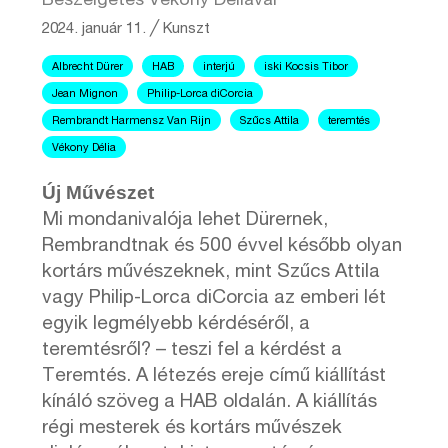
Beszélgetés Vékony Déliával
2024. január 11.
╱
Kunszt
Albrecht Dürer
HAB
interjú
iski Kocsis Tibor
Jean Mignon
Philip-Lorca diCorcia
Rembrandt Harmensz Van Rijn
Szűcs Attila
teremtés
Vékony Délia
Új Művészet
Mi mondanivalója lehet Dürernek,
Rembrandtnak és 500 évvel később olyan
kortárs művészeknek, mint Szűcs Attila
vagy Philip-Lorca diCorcia az emberi lét
egyik legmélyebb kérdéséről, a
teremtésről? – teszi fel a kérdést a
Teremtés. A létezés ereje című kiállítást
kínáló szöveg a HAB oldalán. A kiállítás
régi mesterek és kortárs művészek