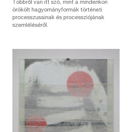
Többről van itt szó, mint a mindenkori
örökölt hagyományformák történeti
processzusainak és processziójának
szemléléséről.