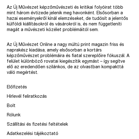
Az Új Művészet képzőművészeti és kritikai folyóirat több
mint három évtizede jelenik meg havonként. Elsősorban a
hazai eseményekről kínál elemzéseket, de tudósít a jelentős
külföldi kiállításokról és vásárokról is, és nem függetleníti
magát a művészeti közélet problémáitól sem.
Az Új Művészet Online a nagy múltú print magazin friss és
naprakész kiadása, amely elsősorban a kortárs
képzőművészet problémáira és fiatal szereplőire fókuszál. A
felület különböző rovatai kiegészítik egymást – így segítve
elő az eredendően szilánkos, de az olvastban kompakttá
váló megértést.
Előfizetés
Hírlevél feliratkozás
Bolt
Rólunk
Szállítási és fizetési feltételek
Adatkezelési tájékoztató