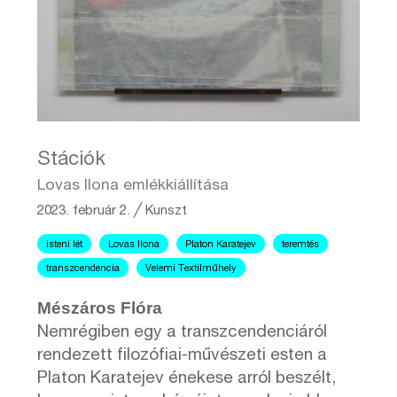
Stációk
Lovas Ilona emlékkiállítása
2023. február 2.
╱
Kunszt
isteni lét
Lovas Ilona
Platon Karatejev
teremtés
transzcendencia
Velemi Textilműhely
Mészáros Flóra
Nemrégiben egy a transzcendenciáról
rendezett filozófiai-művészeti esten a
Platon Karatejev énekese arról beszélt,