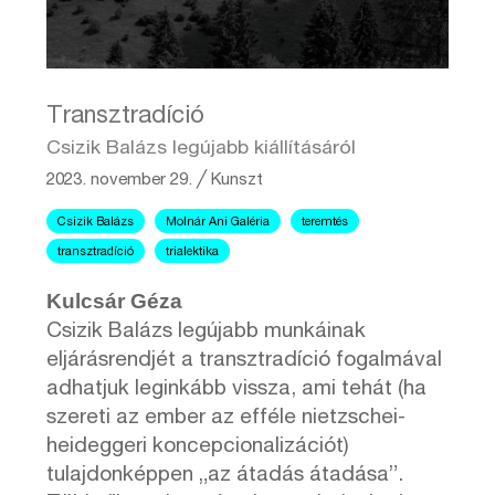
Transztradíció
Csizik Balázs legújabb kiállításáról
2023. november 29.
╱
Kunszt
Csizik Balázs
Molnár Ani Galéria
teremtés
transztradíció
trialektika
Kulcsár Géza
Csizik Balázs legújabb munkáinak
eljárásrendjét a transztradíció fogalmával
adhatjuk leginkább vissza, ami tehát (ha
szereti az ember az efféle nietzschei-
heideggeri koncepcionalizációt)
tulajdonképpen „az átadás átadása”.