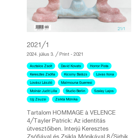
2021╱1
2024. július 3.
╱
Print - 2021
Asztalos Zsolt
David Kovats
Horror Pista
Keresztes Zsófia
Kicsiny Balázs
Lovas Ilona
Lovász László
Maïmouna Guerresi
Molnár Judit Lilla
Studio Berlin
Szalay Lajos
Ujj Zsuzsi
Zsikla Mónika
Tartalom HOMMAGE à VELENCE
4╱Tayler Patrick: Az identitás
útvesztőiben. Interjú Keresztes
Zsófiával és Zsikla Mónikával 8╱Sirbik