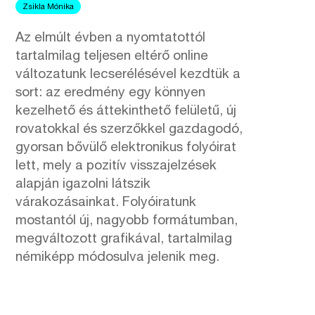
Zsikla Mónika
Az elmúlt évben a nyomtatottól
tartalmilag teljesen eltérő online
változatunk lecserélésével kezdtük a
sort: az eredmény egy könnyen
kezelhető és áttekinthető felületű, új
rovatokkal és szerzőkkel gazdagodó,
gyorsan bővülő elektronikus folyóirat
lett, mely a pozitív visszajelzések
alapján igazolni látszik
várakozásainkat. Folyóiratunk
mostantól új, nagyobb formátumban,
megváltozott grafikával, tartalmilag
némiképp módosulva jelenik meg.