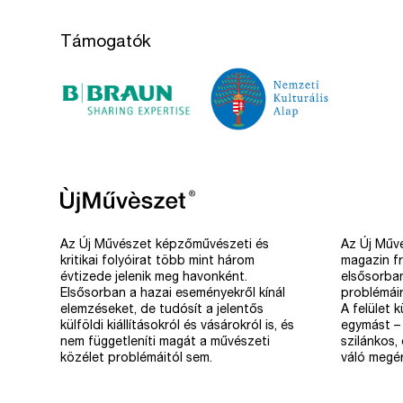
Támogatók
Az Új Művészet képzőművészeti és
Az Új Művé
kritikai folyóirat több mint három
magazin fr
évtizede jelenik meg havonként.
elsősorba
Elsősorban a hazai eseményekről kínál
problémáir
elemzéseket, de tudósít a jelentős
A felület 
külföldi kiállításokról és vásárokról is, és
egymást – 
nem függetleníti magát a művészeti
szilánkos,
közélet problémáitól sem.
váló megér