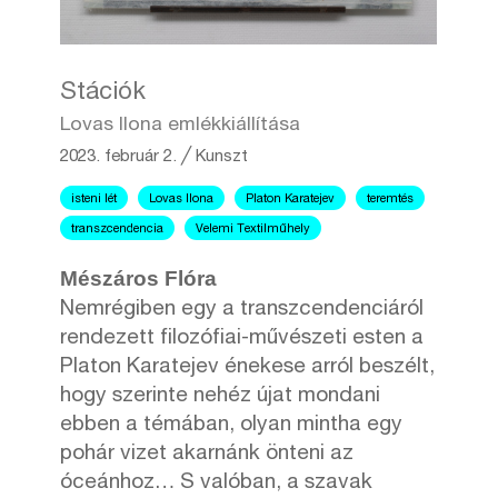
Stációk
Lovas Ilona emlékkiállítása
2023. február 2.
╱
Kunszt
isteni lét
Lovas Ilona
Platon Karatejev
teremtés
transzcendencia
Velemi Textilműhely
Mészáros Flóra
Nemrégiben egy a transzcendenciáról
rendezett filozófiai-művészeti esten a
Platon Karatejev énekese arról beszélt,
hogy szerinte nehéz újat mondani
ebben a témában, olyan mintha egy
pohár vizet akarnánk önteni az
óceánhoz… S valóban, a szavak