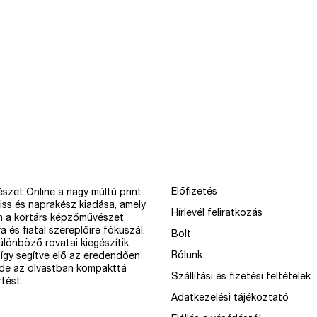
Előfizetés
szet Online a nagy múltú print
iss és naprakész kiadása, amely
Hírlevél feliratkozás
n a kortárs képzőművészet
a és fiatal szereplőire fókuszál.
Bolt
különböző rovatai kiegészítik
Rólunk
így segítve elő az eredendően
 de az olvastban kompakttá
Szállítási és fizetési feltételek
tést.
Adatkezelési tájékoztató