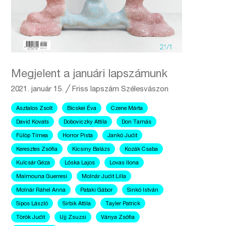
Megjelent a januári lapszámunk
2021. január 15.
╱
Friss lapszám
Szélesvászon
Asztalos Zsolt
Bicskei Éva
Czene Márta
David Kovats
Doboviczky Attila
Don Tamás
Fülöp Tímea
Horror Pista
Jankó Judit
Keresztes Zsófia
Kicsiny Balázs
Kozák Csaba
Kulcsár Géza
Lóska Lajos
Lovas Ilona
Maïmouna Guerresi
Molnár Judit Lilla
Molnár Ráhel Anna
Pataki Gábor
Sinkó István
Sipos László
Sirbik Attila
Tayler Patrick
Török Judit
Ujj Zsuzsi
Ványa Zsófia