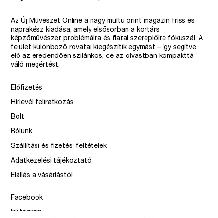
Az Új Művészet Online a nagy múltú print magazin friss és
naprakész kiadása, amely elsősorban a kortárs
képzőművészet problémáira és fiatal szereplőire fókuszál. A
felület különböző rovatai kiegészítik egymást – így segítve
elő az eredendően szilánkos, de az olvastban kompakttá
váló megértést.
Előfizetés
Hírlevél feliratkozás
Bolt
Rólunk
Szállítási és fizetési feltételek
Adatkezelési tájékoztató
Elállás a vásárlástól
Facebook
Instagram