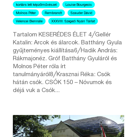
kortárs lett képzőművészet
Louise Bourgeois
Molnos Péter
Rembrandt
Szauder Dávid
Velencei Biennále
XXXVIII. Szegedi Nyári Tárlat
Tartalom KESERÉDES ÉLET 4╱Gellér
Katalin: Arcok és álarcok. Batthány Gyula
gyűjteményes kiállítása6╱Hadik András:
Rákmajonéz. Gróf Batthány Gyuláról és
Molnos Péter róla írt
tanulmányáról8╱Krasznai Réka: Csók
hátán csók. CSÓK 150 – Nóvumok és
déjá vuk a Csók...