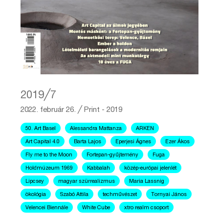
2019╱7
2022. február 26.
╱
Print - 2019
50. Art Basel
Alessandra Mattanza
ARKEN
Art Capital 4.0
Barta Lajos
Eperjesi Ágnes
Ezer Ákos
Fly me to the Moon
Fortepan-gyűjtemény
Fuga
Holdmúzeum 1969
Kabbalah
közép-európai jelenlét
Lipcsey
magyar szürrealizmus
Maria Lassnig
ökológia
Szabó Attila
techművészet
Tornyai János
Velencei Biennále
White Cube
xtro realm csoport