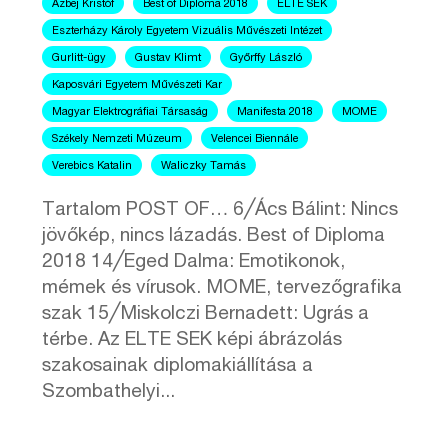
Ázbej Kristóf
Best of Diploma 2018
ELTE SEK
Eszterházy Károly Egyetem Vizuális Művészeti Intézet
Gurlitt-ügy
Gustav Klimt
Győrffy László
Kaposvári Egyetem Művészeti Kar
Magyar Elektrográfiai Társaság
Manifesta 2018
MOME
Székely Nemzeti Múzeum
Velencei Biennále
Verebics Katalin
Waliczky Tamás
Tartalom POST OF… 6╱Ács Bálint: Nincs
jövőkép, nincs lázadás. Best of Diploma
2018 14╱Eged Dalma: Emotikonok,
mémek és vírusok. MOME, tervezőgrafika
szak 15╱Miskolczi Bernadett: Ugrás a
térbe. Az ELTE SEK képi ábrázolás
szakosainak diplomakiállítása a
Szombathelyi...