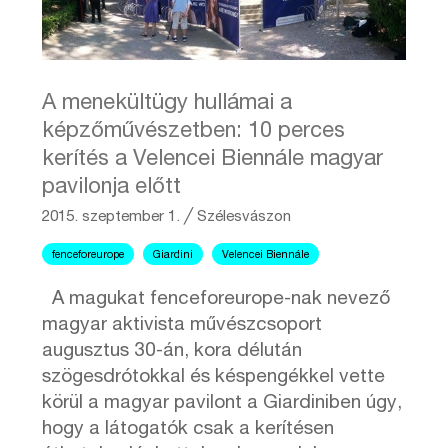
A menekültügy hullámai a
képzőművészetben: 10 perces
kerítés a Velencei Biennále magyar
pavilonja előtt
2015. szeptember 1.
╱
Szélesvászon
fenceforeurope
Giardini
Velencei Biennále
A magukat fenceforeurope-nak nevező
magyar aktivista művészcsoport
augusztus 30-án, kora délután
szögesdrótokkal és késpengékkel vette
körül a magyar pavilont a Giardiniben úgy,
hogy a látogatók csak a kerítésen