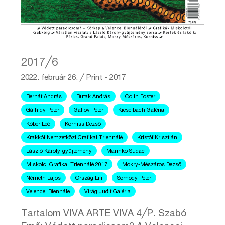
2017╱6
2022. február 26.
╱
Print - 2017
Bernát András
Butak András
Colin Foster
Gálhidy Péter
Gallov Péter
Kieselbach Galéria
Kóber Leó
Korniss Dezső
Krakkói Nemzetközi Grafikai Triennálé
Kristóf Krisztián
László Károly-gyűjtemény
Marinko Sudac
Miskolci Grafikai Triennálé 2017
Mokry-Mészáros Dezső
Németh Lajos
Ország Lili
Somody Péter
Velencei Biennále
Virág Judit Galéria
Tartalom VIVA ARTE VIVA 4╱P. Szabó