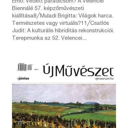
Ernő: Védett paradicsom? A Velencei
Biennálé 57. képzőművészeti
kiállítása8╱Muladi Brigitta: Világok harca.
Természetes vagy virtuális?11╱Csatlós
Judit: A kulturális hibriditás rekonstrukciói.
Terepmunka az 52. Velencei...