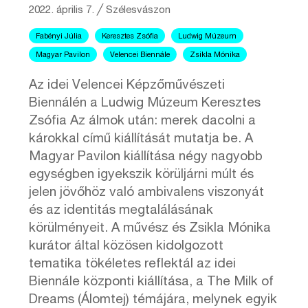
2022. április 7.
╱
Szélesvászon
Fabényi Júlia
Keresztes Zsófia
Ludwig Múzeum
Magyar Pavilon
Velencei Biennále
Zsikla Mónika
Az idei Velencei Képzőművészeti
Biennálén a Ludwig Múzeum Keresztes
Zsófia Az álmok után: merek dacolni a
károkkal című kiállítását mutatja be. A
Magyar Pavilon kiállítása négy nagyobb
egységben igyekszik körüljárni múlt és
jelen jövőhöz való ambivalens viszonyát
és az identitás megtalálásának
körülményeit. A művész és Zsikla Mónika
kurátor által közösen kidolgozott
tematika tökéletes reflektál az idei
Biennále központi kiállítása, a The Milk of
Dreams (Álomtej) témájára, melynek egyik