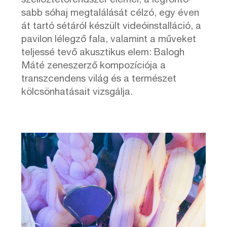
szellőztetőrendszer elemei, a legfonto-
sabb sóhaj megtalálását célzó, egy éven
át tartó sétáról készült videóinstalláció, a
pavilon lélegző fala, valamint a műveket
teljessé tevő akusztikus elem: Balogh
Máté zeneszerző kompozíciója a
transzcendens világ és a természet
kölcsönhatásait vizsgálja.