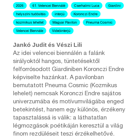
2026
61. Velencei Biennálé
Cserhalmi Luca
Giardini
helyszíni tudósítás
interjú
Koronczi Endre
kozmikus lehellet
Magyar Pavilon
Pneuma Cosmic
Velencei Biennále
Videóinterjú
Jankó Judit és Vészi Lili
Az idei velencei biennálén a falánk
sirályoktól hangos, tüntetésektől
felforrósodott Giardiniben Koronczi Endre
képviselte hazánkat. A pavilonban
bemutatott Pneuma Cosmic (Kozmikus
lehelet) nemcsak Koronczi Endre sajátos
univerzumába és motívumvilágába enged
betekintést, hanem egy különös, érzékeny
tapasztalássá is válik: a láthatatlan
légmozgások poétikáján keresztül a világ
finom rezdüléseit teszi érzékelhetővé.