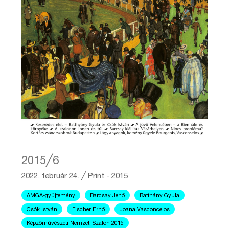
2015╱6
2022. február 24.
╱
Print - 2015
AMGA-gyűjtemény
Barcsay Jenő
Batthány Gyula
Csók István
Fischer Ernő
Joana Vasconcelos
Képzőművészeti Nemzeti Szalon 2015