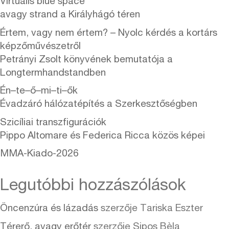
Virtuális blue space
avagy strand a Királyhágó téren
Értem, vagy nem értem? – Nyolc kérdés a kortárs
képzőművészetről
Petrányi Zsolt könyvének bemutatója a
Longtermhandstandben
Én–te–ő–mi–ti–ők
Évadzáró hálózatépítés a Szerkesztőségben
Szicíliai transzfigurációk
Pippo Altomare és Federica Ricca közös képei
MMA-Kiado-2026
Legutóbbi hozzászólások
Öncenzúra és lázadás
szerzője
Tariska Eszter
Térerő, avagy erőtér
szerzője
Sipos Bèla