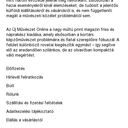
mint három évtizede jelenik meg havonként. Elsősorban a
hazai eseményekről kínál elemzéseket, de tudósít a jelentős
külföldi kiállításokról és vásárokról is, és nem függetleníti
magát a művészeti közélet problémáitól sem.
Az Új Művészet Online a nagy múltú print magazin friss és
naprakész kiadása, amely elsősorban a kortárs
képzőművészet problémáira és fiatal szereplőire fókuszál. A
felület különböző rovatai kiegészítik egymást – így segítve
elő az eredendően szilánkos, de az olvastban kompakttá
váló megértést.
Előfizetés
Hírlevél feliratkozás
Bolt
Rólunk
Szállítási és fizetési feltételek
Adatkezelési tájékoztató
Elállás a vásárlástól