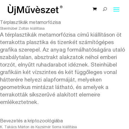
Térplasztikák metamorfózisa
Steinhübel Zoltán kiállítása
A térplasztikák metamorfózisa című kiállításon öt
terrakotta plasztika és tizenkét számítógépes
grafika szerepel. Az anyag formálhatóságára utaló
szabálytalan, absztrakt alakzatok néhol emberi
torzót, elnyűtt ruhadarabot idéznek. Steinhübel
grafikáin két vízszintes és két függőleges vonal
hátterére helyezi alapformáját, melyeken
geometrikus mintázat látható, és amelyek a
terrakották síkszerűvé alakított elemeire
emlékeztetnek.
Bevezetés a kriptozoológiába
K. Takács Márton és Kazsimér Soma kiállítása