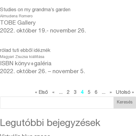
Studies on my grandma’s garden
Almudena Romero
TOBE Gallery
2022. október 19.- november 26.
rólad tuti ebből idéznék
Magyari Zsuzsa kiállítása
ISBN könyv+galéria
2022. október 26. – november 5.
« Első
«
...
2
3
4
5
6
...
»
Utolsó »
Keresés
Legutóbbi bejegyzések