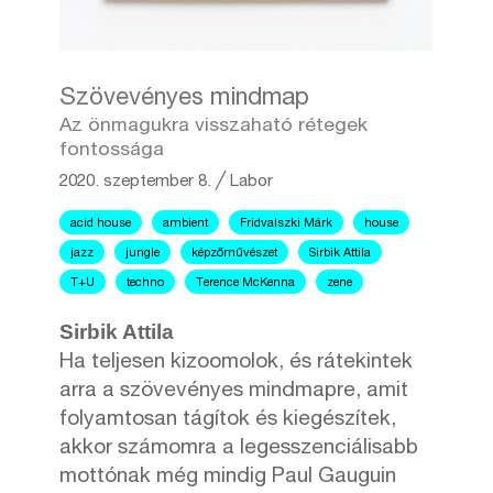
Szövevényes mindmap
Az önmagukra visszaható rétegek
fontossága
2020. szeptember 8.
╱
Labor
acid house
ambient
Fridvalszki Márk
house
jazz
jungle
képzőművészet
Sirbik Attila
T+U
techno
Terence McKenna
zene
Sirbik Attila
Ha teljesen kizoomolok, és rátekintek
arra a szövevényes mindmapre, amit
folyamtosan tágítok és kiegészítek,
akkor számomra a legesszenciálisabb
mottónak még mindig Paul Gauguin