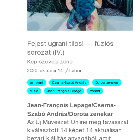
Fejest ugrani tilos! — fúziós
sorozat (IV.)
Kép-szöveg-zene
2020. október 14.
╱
Labor
ambient
Cserna-Szabó András
Dorota zenekar
fúzió
Jean François Lepage
zombi
Jean-François Lepage/Cserna-
Szabó András/Dorota zenekar
Az Új Művészet Online még tavasszal
kiválasztott 14 képet 14 aktuálisan
bezárt kiállítás anyagából, amit