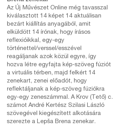
Az Új Művészet Online még tavasszal
kiválasztott 14 képet 14 aktuálisan
bezárt kiállítás anyagából, amit
elküldött 14 írónak, hogy írásos
reflexióikkal, egy-egy
történettel/verssel/esszével
reagáljanak azok közül egyre, így
hozva létre egyfajta kép-szöveg fúziót
a virtuális térben, majd felkért 14
zenekart, zenei előadót, hogy
reflektáljanak a kép-szöveg fúziókra
egy-egy zeneszámmal. A Krov (Tető) c.
számot André Kertész Szilasi László
szövegével kiegészített alkotására
szerezte a Lepša Brena zenekar.