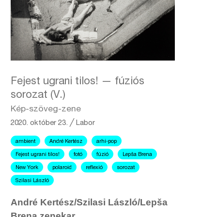
Fejest ugrani tilos! — fúziós
sorozat (V.)
Kép-szöveg-zene
2020. október 23.
╱
Labor
ambient
André Kertész
arhi-pop
Fejest ugrani tilos!
fotó
fúzió
Lepša Brena
New York
polaroid
reflexió
sorozat
Szilasi László
André Kertész/Szilasi László/Lepša
Brena zenekar