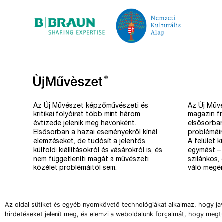
Az Új Művészet képzőművészeti és
Az Új Művé
kritikai folyóirat több mint három
magazin fr
évtizede jelenik meg havonként.
elsősorba
Elsősorban a hazai eseményekről kínál
problémáir
elemzéseket, de tudósít a jelentős
A felület 
külföldi kiállításokról és vásárokról is, és
egymást – 
nem függetleníti magát a művészeti
szilánkos,
közélet problémáitól sem.
váló megér
Az oldal sütiket és egyéb nyomkövető technológiákat alkalmaz, hogy ja
hirdetéseket jelenít meg, és elemzi a weboldalunk forgalmát, hogy megt
Copyright 2008-2026 Új Művészet