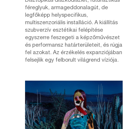
Disztópikus diszkódíszlet, futurisztikus
féreglyuk, armageddonalagút, de
legfőképp helyspecifikus,
multiszenzoriális installáció. A kiállítás
szubverzív esztétikai felépítése
egyszerre feszegeti a képzőművészet
és performansz határterületeit, és rúgja
fel azokat. Az érzékelés expanziójában
felsejlik egy felborult világrend víziója.