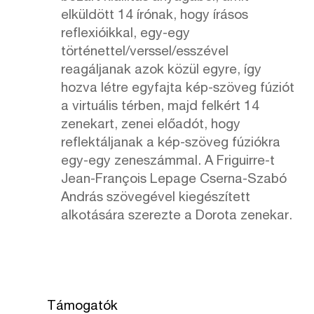
elküldött 14 írónak, hogy írásos
reflexióikkal, egy-egy
történettel/verssel/esszével
reagáljanak azok közül egyre, így
hozva létre egyfajta kép-szöveg fúziót
a virtuális térben, majd felkért 14
zenekart, zenei előadót, hogy
reflektáljanak a kép-szöveg fúziókra
egy-egy zeneszámmal. A Friguirre-t
Jean-François Lepage Cserna-Szabó
András szövegével kiegészített
alkotására szerezte a Dorota zenekar.
Támogatók