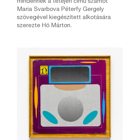
mindennek a tetején című számot
Maria Svarbova Péterfy Gergely
szövegével kiegészített alkotására
szerezte Hó Márton.