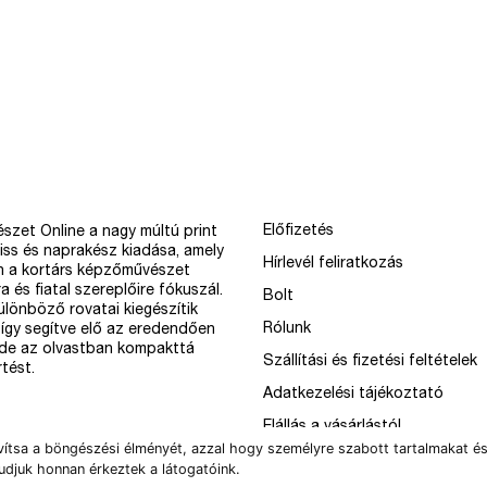
Előfizetés
szet Online a nagy múltú print
iss és naprakész kiadása, amely
Hírlevél feliratkozás
n a kortárs képzőművészet
a és fiatal szereplőire fókuszál.
Bolt
különböző rovatai kiegészítik
Rólunk
így segítve elő az eredendően
 de az olvastban kompakttá
Szállítási és fizetési feltételek
tést.
Adatkezelési tájékoztató
Elállás a vásárlástól
vítsa a böngészési élményét, azzal hogy személyre szabott tartalmakat és
udjuk honnan érkeztek a látogatóink.