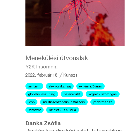
Menekülési útvonalak
Y2K Insomnia
2022. február 18.
╱
Kunszt
ambient
elektronikai zaj
extrém időjárás
globális feszültség
határterület
kognitív szorongás
loop
multiszenzoriális installáció
performansz
robottest
szintetikus eufória
Danka Zsófia