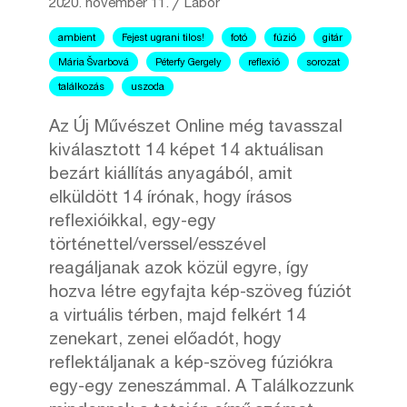
2020. november 11.
╱
Labor
ambient
Fejest ugrani tilos!
fotó
fúzió
gitár
Mária Švarbová
Péterfy Gergely
reflexió
sorozat
találkozás
uszoda
Az Új Művészet Online még tavasszal
kiválasztott 14 képet 14 aktuálisan
bezárt kiállítás anyagából, amit
elküldött 14 írónak, hogy írásos
reflexióikkal, egy-egy
történettel/verssel/esszével
reagáljanak azok közül egyre, így
hozva létre egyfajta kép-szöveg fúziót
a virtuális térben, majd felkért 14
zenekart, zenei előadót, hogy
reflektáljanak a kép-szöveg fúziókra
egy-egy zeneszámmal. A Találkozzunk