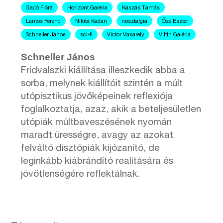
Gadó Flóra
Horizont Galéria
Kaszás Tamás
Lantos Ferenc
Nikita Kadan
nosztalgia
Őze Eszter
Schneller János
sci-fi
Victor Vasarely
Viltin Galéria
Schneller János
Fridvalszki kiállítása illeszkedik abba a
sorba, melynek kiállítóit szintén a múlt
utópisztikus jövőképeinek reflexiója
foglalkoztatja, azaz, akik a beteljesületlen
utópiák múltbaveszésének nyomán
maradt ürességre, avagy az azokat
felváltó disztópiák kijózanító, de
leginkább kiábrándító realitására és
jövőtlenségére reflektálnak.