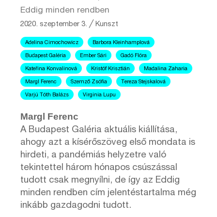
Eddig minden rendben
2020. szeptember 3.
╱
Kunszt
Adelina Cimochowicz
Barbora Kleinhamplová
Budapest Galéria
Ember Sári
Gadó Flóra
Kateřina Konvalinová
Kristóf Krisztián
Madalina Zaharia
Margl Ferenc
Szemző Zsófia
Tereza Stejskalová
Varjú Tóth Balázs
Virginia Lupu
Margl Ferenc
A Budapest Galéria aktuális kiállítása,
ahogy azt a kísérőszöveg első mondata is
hirdeti, a pandémiás helyzetre való
tekintettel három hónapos csúszással
tudott csak megnyílni, de így az Eddig
minden rendben cím jelentéstartalma még
inkább gazdagodni tudott.