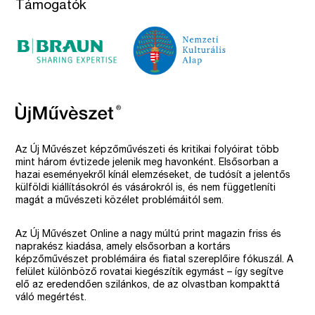
Támogatók
Az Új Művészet képzőművészeti és kritikai folyóirat több
mint három évtizede jelenik meg havonként. Elsősorban a
hazai eseményekről kínál elemzéseket, de tudósít a jelentős
külföldi kiállításokról és vásárokról is, és nem függetleníti
magát a művészeti közélet problémáitól sem.
Az Új Művészet Online a nagy múltú print magazin friss és
naprakész kiadása, amely elsősorban a kortárs
képzőművészet problémáira és fiatal szereplőire fókuszál. A
felület különböző rovatai kiegészítik egymást – így segítve
elő az eredendően szilánkos, de az olvastban kompakttá
váló megértést.