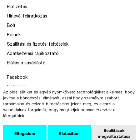
Előfizetés
Hírlevél feliratkozás
Bolt
Rólunk
Szállítási és fizetési feltételek
Adatkezelési tájékoztató
Elállás a vásárlástól
Facebook
Instagram
Az oldal sütiket és egyéb nyomkövető technológiákat alkalmaz, hogy
Issue
javítsa a böngészési élményét, azzal hogy személyre szabott
tartalmakat és célzott hirdetéseket jelenít meg, és elemzi a
–
weboldalunk forgalmát, hogy megtudjuk honnan érkeztek a
design by Solymosi Mór, Sirbik Attila
látogatóink.
webbyzolka
Beállítások
Elfogadom
Elutasítom
megváltoztatása
Copyright 2008-2026 Új Művészet