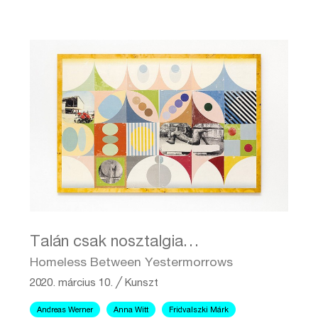
Talán csak nosztalgia…
Homeless Between Yestermorrows
2020. március 10.
╱
Kunszt
Andreas Werner
Anna Witt
Fridvalszki Márk