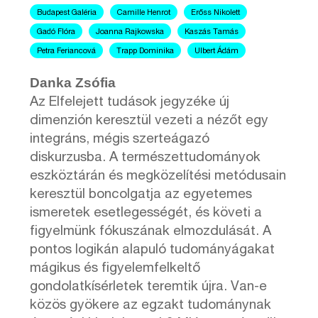
Budapest Galéria
Camille Henrot
Erőss Nikolett
Gadó Flóra
Joanna Rajkowska
Kaszás Tamás
Petra Feriancová
Trapp Dominika
Ulbert Ádám
Danka Zsófia
Az Elfelejett tudások jegyzéke új
dimenzión keresztül vezeti a nézőt egy
integráns, mégis szerteágazó
diskurzusba. A természettudományok
eszköztárán és megközelítési metódusain
keresztül boncolgatja az egyetemes
ismeretek esetlegességét, és követi a
figyelmünk fókuszának elmozdulását. A
pontos logikán alapuló tudományágakat
mágikus és figyelemfelkeltő
gondolatkísérletek teremtik újra. Van-e
közös gyökere az egzakt tudománynak