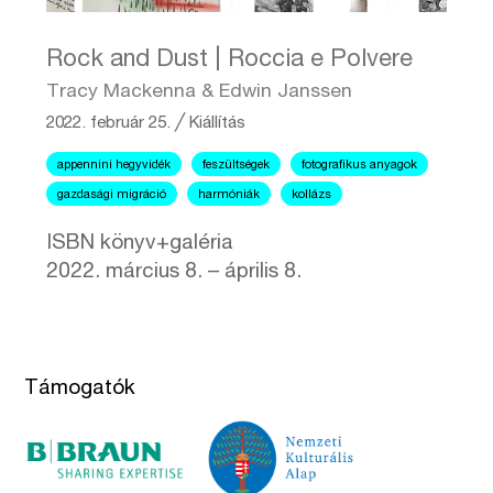
Rock and Dust | Roccia e Polvere
Tracy Mackenna & Edwin Janssen
2022. február 25.
╱
Kiállítás
appennini hegyvidék
feszültségek
fotografikus anyagok
gazdasági migráció
harmóniák
kollázs
ISBN könyv+galéria
2022. március 8. – április 8.
Támogatók