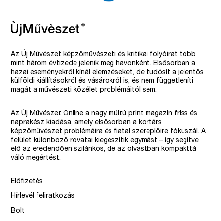
Az Új Művészet képzőművészeti és kritikai folyóirat több
mint három évtizede jelenik meg havonként. Elsősorban a
hazai eseményekről kínál elemzéseket, de tudósít a jelentős
külföldi kiállításokról és vásárokról is, és nem függetleníti
magát a művészeti közélet problémáitól sem.
Az Új Művészet Online a nagy múltú print magazin friss és
naprakész kiadása, amely elsősorban a kortárs
képzőművészet problémáira és fiatal szereplőire fókuszál. A
felület különböző rovatai kiegészítik egymást – így segítve
elő az eredendően szilánkos, de az olvastban kompakttá
váló megértést.
Előfizetés
Hírlevél feliratkozás
Bolt