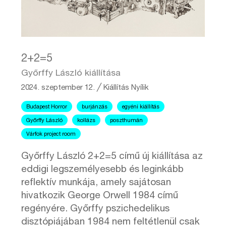
2+2=5
Győrffy László kiállítása
2024. szeptember 12.
╱
Kiállítás
Nyílik
Budapest Horror
burjánzás
egyéni kiállítás
Győrffy László
kollázs
poszthumán
Várfok project room
Győrffy László 2+2=5 című új kiállítása az
eddigi legszemélyesebb és leginkább
reflektív munkája, amely sajátosan
hivatkozik George Orwell 1984 című
regényére. Győrffy pszichedelikus
disztópiájában 1984 nem feltétlenül csak