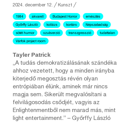
2024. december 12.
╱
Kunszt ╱
1984
akvarell
Budapest Horror
emésztés
Győrffy László
kollázs
kortárs
Népszabadság
sötét humor
szubverzió
transzgresszió
tudattalan
Várfok project room
Tayler Patrick
„A tudás demokratizálásának szándéka
ahhoz vezetett, hogy a minden irányba
kiterjedő megosztás révén olyan
entrópiában élünk, aminek már nincs
magja sem. Sikerült megvalósítani a
felvilágosodás csődjét, vagyis az
Enlightenmentből nem marad más, mint
light entertainment.” – Győrffy László