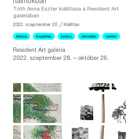
halmokban
Tóth Anna Eszter kiállítása a Resident Art
galériában
2022. szeptember 20.
╱
Kiállítás
faktúra
kisajátítás
kollázs
ütköztetés
véletlen
Resident Art galéria
2022. szeptember 28. – október 26.